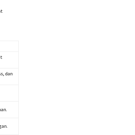
at
at
s, dan
man.
gan.