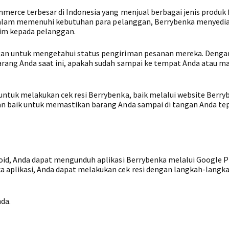
merce terbesar di Indonesia yang menjual berbagai jenis produk 
. Dalam memenuhi kebutuhan para pelanggan, Berrybenka menyedia
rim kepada pelanggan.
an untuk mengetahui status pengiriman pesanan mereka. Dengan
arang Anda saat ini, apakah sudah sampai ke tempat Anda atau m
ntuk melakukan cek resi Berrybenka, baik melalui website Berry
an baik untuk memastikan barang Anda sampai di tangan Anda te
oid, Anda dapat mengunduh aplikasi Berrybenka melalui Google P
aplikasi, Anda dapat melakukan cek resi dengan langkah-langk
nda.