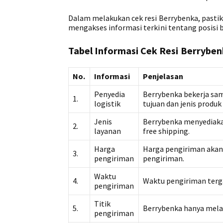
Dalam melakukan cek resi Berrybenka, past
mengakses informasi terkini tentang posisi 
Tabel Informasi Cek Resi Berrybe
No.
Informasi
Penjelasan
Penyedia
Berrybenka bekerja sa
1.
logistik
tujuan dan jenis produk
Jenis
Berrybenka menyediakan
2.
layanan
free shipping.
Harga
Harga pengiriman akan 
3.
pengiriman
pengiriman.
Waktu
4.
Waktu pengiriman terga
pengiriman
Titik
5.
Berrybenka hanya mela
pengiriman