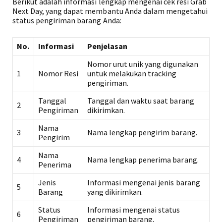
Berikut adalah informasi lengkap mengenai cek resi Grab
Next Day, yang dapat membantu Anda dalam mengetahui
status pengiriman barang Anda:
No.
Informasi
Penjelasan
Nomor urut unik yang digunakan
1
Nomor Resi
untuk melakukan tracking
pengiriman.
Tanggal
Tanggal dan waktu saat barang
2
Pengiriman
dikirimkan.
Nama
3
Nama lengkap pengirim barang.
Pengirim
Nama
4
Nama lengkap penerima barang.
Penerima
Jenis
Informasi mengenai jenis barang
5
Barang
yang dikirimkan.
Status
Informasi mengenai status
6
Pengiriman
pengiriman barang.