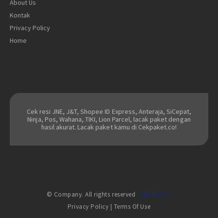
About Us
Kontak
Privacy Policy
Home
Cek resi JNE, J&T, Shopee ID Express, Anteraja, SiCepat,
Ninja, Pos, Wahana, TIKI, Lion Parcel, lacak paket dengan
hasil akurat. Lacak paket kamu di Cekpaket.co!
© Company. All rights reserved
cekpaket.co
Privacy Policy
|
Terms Of Use