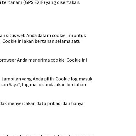
tertanam (GPS EXIF) yang disertakan.
n situs web Anda dalam cookie. Ini untuk
 Cookie ini akan bertahan selama satu
rowser Anda menerima cookie. Cookie ini
tampilan yang Anda pilih. Cookie log masuk
tkan Saya”, log masuk anda akan bertahan
idak menyertakan data pribadi dan hanya