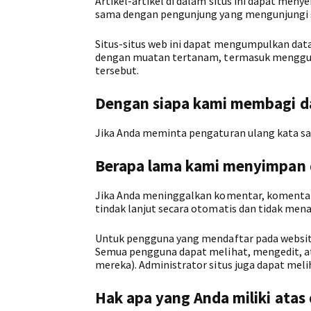
Artikel-artikel di dalam situs ini dapat meny
sama dengan pengunjung yang mengunjungi si
Situs-situs web ini dapat mengumpulkan dat
dengan muatan tertanam, termasuk mengguna
tersebut.
Dengan siapa kami membagi d
Jika Anda meminta pengaturan ulang kata sa
Berapa lama kami menyimpan 
Jika Anda meninggalkan komentar, komentar
tindak lanjut secara otomatis dan tidak me
Untuk pengguna yang mendaftar pada website
Semua pengguna dapat melihat, mengedit, a
mereka). Administrator situs juga dapat mel
Hak apa yang Anda miliki atas