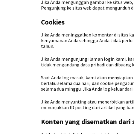
Jika Anda mengunggah gambar ke situs web,
Pengunjung ke situs web dapat mengunduh dan
Cookies
Jika Anda meninggalkan komentar di situs k
kenyamanan Anda sehingga Anda tidak perlu m
tahun.
Jika Anda mengunjungi laman login kami, k
tidak mengandung data pribadi dan dibuang 
Saat Anda log masuk, kami akan menyiapkan 
berlaku selama dua hari, dan cookie pengatu
selama dua minggu. Jika Anda log keluar dari
Jika Anda menyunting atau menerbitkan artik
menunjukkan ID posting dari artikel yang baru
Konten yang disematkan dari s