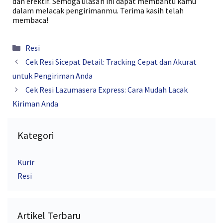
dan efektif. Semoga ulasan ini dapat membantu kamu
dalam melacak pengirimanmu. Terima kasih telah
membaca!
Kategori
Resi
Cek Resi Sicepat Detail: Tracking Cepat dan Akurat
untuk Pengiriman Anda
Cek Resi Lazumasera Express: Cara Mudah Lacak
Kiriman Anda
Kategori
Kurir
Resi
Artikel Terbaru