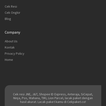
Cek Resi
Cek Ongkir
Blog
Company
About Us
Kontak
Privacy Policy
Home
Cek resi JNE, J&T, Shopee ID Express, Anteraja, SiCepat,
Ninja, Pos, Wahana, TIKI, Lion Parcel, lacak paket dengan
hasil akurat. Lacak paket kamu di Cekpaket.co!