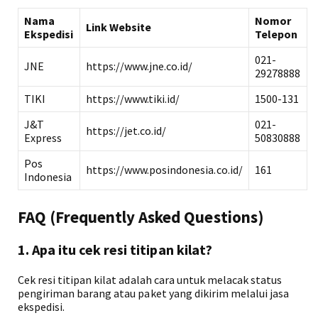
Nama
Nomor
Link Website
Ekspedisi
Telepon
021-
JNE
https://www.jne.co.id/
29278888
TIKI
https://www.tiki.id/
1500-131
J&T
021-
https://jet.co.id/
Express
50830888
Pos
https://www.posindonesia.co.id/
161
Indonesia
FAQ (Frequently Asked Questions)
1. Apa itu cek resi titipan kilat?
Cek resi titipan kilat adalah cara untuk melacak status
pengiriman barang atau paket yang dikirim melalui jasa
ekspedisi.