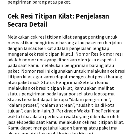
pengiriman barang atau paket.
Cek Resi Titipan Kilat: Penjelasan
Secara Detail
Melakukan cek resi titipan kilat sangat penting untuk
memastikan pengiriman barang atau paketmu berjalan
dengan lancar. Berikut adalah penjelasan lengkap
mengenai cek resi titipan kilat.1. Nomor ResiNomor resi
adalah nomor unik yang diberikan oleh jasa ekspedisi
pada saat kamu melakukan pengiriman barang atau
paket. Nomor resi ini digunakan untuk melakukan cek resi
titipan kilat agar kamu dapat mengetahui posisi barang
atau paketmu.2. Status PengirimanSetelah kamu
melakukan cek resi titipan kilat, kamu akan melihat
status pengiriman pada layar ponsel atau laptopmu.
Status tersebut dapat berupa “dalam pengiriman”,
“dalam proses”, “dalam antrean”, “sudah tiba di kota
tujuan”, dan lain-lain. 3. Perkiraan Waktu TibaPerkiraan
waktu tiba adalah perkiraan waktu yang diberikan oleh
jasa ekspedisi saat kamu melakukan cek resi titipan kilat.
Kamu dapat mengetahui kapan barang atau paketmu
akan sampai di tujuan.4. Posisi dan Histori