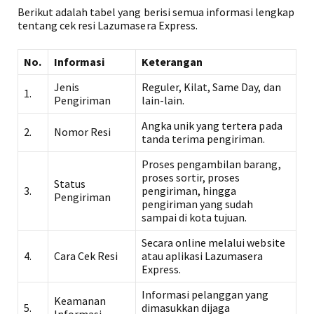
Berikut adalah tabel yang berisi semua informasi lengkap
tentang cek resi Lazumasera Express.
No.
Informasi
Keterangan
Jenis
Reguler, Kilat, Same Day, dan
1.
Pengiriman
lain-lain.
Angka unik yang tertera pada
2.
Nomor Resi
tanda terima pengiriman.
Proses pengambilan barang,
proses sortir, proses
Status
3.
pengiriman, hingga
Pengiriman
pengiriman yang sudah
sampai di kota tujuan.
Secara online melalui website
4.
Cara Cek Resi
atau aplikasi Lazumasera
Express.
Informasi pelanggan yang
Keamanan
5.
dimasukkan dijaga