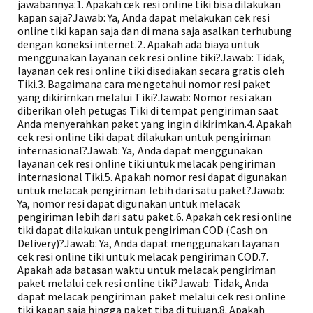
jawabannya:1. Apakah cek resi online tiki bisa dilakukan
kapan saja?Jawab: Ya, Anda dapat melakukan cek resi
online tiki kapan saja dan di mana saja asalkan terhubung
dengan koneksi internet.2. Apakah ada biaya untuk
menggunakan layanan cek resi online tiki?Jawab: Tidak,
layanan cek resi online tiki disediakan secara gratis oleh
Tiki.3. Bagaimana cara mengetahui nomor resi paket
yang dikirimkan melalui Tiki?Jawab: Nomor resi akan
diberikan oleh petugas Tiki di tempat pengiriman saat
Anda menyerahkan paket yang ingin dikirimkan.4. Apakah
cek resi online tiki dapat dilakukan untuk pengiriman
internasional?Jawab: Ya, Anda dapat menggunakan
layanan cek resi online tiki untuk melacak pengiriman
internasional Tiki.5. Apakah nomor resi dapat digunakan
untuk melacak pengiriman lebih dari satu paket?Jawab:
Ya, nomor resi dapat digunakan untuk melacak
pengiriman lebih dari satu paket.6. Apakah cek resi online
tiki dapat dilakukan untuk pengiriman COD (Cash on
Delivery)?Jawab: Ya, Anda dapat menggunakan layanan
cek resi online tiki untuk melacak pengiriman COD.7.
Apakah ada batasan waktu untuk melacak pengiriman
paket melalui cek resi online tiki?Jawab: Tidak, Anda
dapat melacak pengiriman paket melalui cek resi online
tiki kapan saja hingga paket tiba di tujuan.8. Apakah