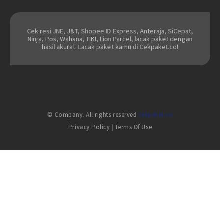
Cek resi JNE, J&T, Shopee ID Express, Anteraja, SiCepat,
Ninja, Pos, Wahana, TIKI, Lion Parcel, lacak paket dengan
hasil akurat. Lacak paket kamu di Cekpaket.co!
© Company. All rights reserved
cekpaket.co
Privacy Policy
|
Terms Of Use