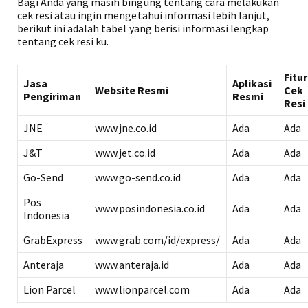
Bagi Anda yang masih bingung tentang cara melakukan
cek resi atau ingin mengetahui informasi lebih lanjut,
berikut ini adalah tabel yang berisi informasi lengkap
tentang cek resi ku.
Fitur
Jasa
Aplikasi
Website Resmi
Cek
Pengiriman
Resmi
Resi
JNE
www.jne.co.id
Ada
Ada
J&T
www.jet.co.id
Ada
Ada
Go-Send
www.go-send.co.id
Ada
Ada
Pos
www.posindonesia.co.id
Ada
Ada
Indonesia
GrabExpress
www.grab.com/id/express/
Ada
Ada
Anteraja
www.anteraja.id
Ada
Ada
Lion Parcel
www.lionparcel.com
Ada
Ada