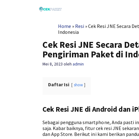
Langsung
ke
isi
Home
»
Resi
»
Cek Resi JNE Secara De
Indonesia
Cek Resi JNE Secara Det
Pengiriman Paket di In
Mei 8, 2023
oleh
admin
Daftar Isi
show
Cek Resi JNE di Android dan 
Sebagai pengguna smartphone, Anda pasti i
saja. Kabar baiknya, fitur cek resi JNE sekara
dan App Store. Berikut ini kami berikan pand