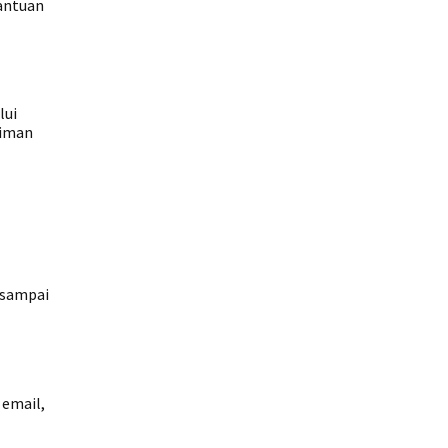
bantuan
lui
riman
 sampai
 email,