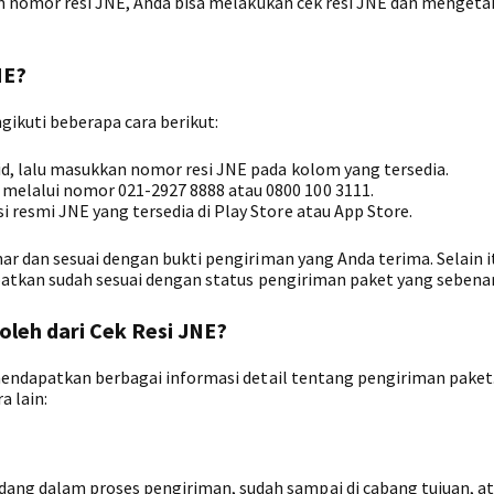
n nomor resi JNE, Anda bisa melakukan cek resi JNE dan mengeta
NE?
gikuti beberapa cara berikut:
.id, lalu masukkan nomor resi JNE pada kolom yang tersedia.
melalui nomor 021-2927 8888 atau 0800 100 3111.
i resmi JNE yang tersedia di Play Store atau App Store.
r dan sesuai dengan bukti pengiriman yang Anda terima. Selain i
patkan sudah sesuai dengan status pengiriman paket yang sebena
oleh dari Cek Resi JNE?
mendapatkan berbagai informasi detail tentang pengiriman paket
a lain:
dang dalam proses pengiriman, sudah sampai di cabang tujuan, a