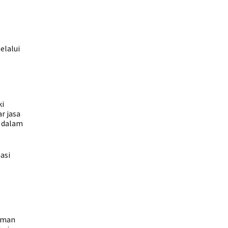
elalui
ki
r jasa
u dalam
asi
s
riman