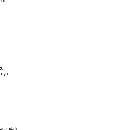
hui
tu,
rnya.
.
tau sudah