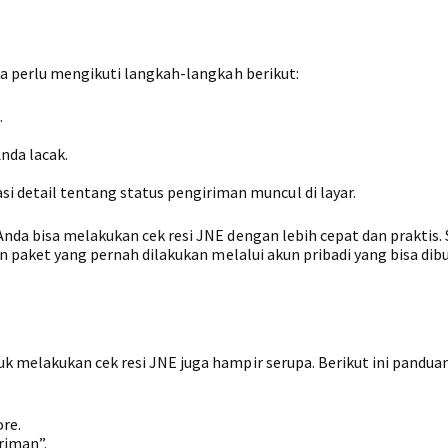
da perlu mengikuti langkah-langkah berikut:
.
nda lacak.
i detail tentang status pengiriman muncul di layar.
da bisa melakukan cek resi JNE dengan lebih cepat dan praktis. 
an paket yang pernah dilakukan melalui akun pribadi yang bisa dib
 melakukan cek resi JNE juga hampir serupa. Berikut ini pandua
ore.
riman”.