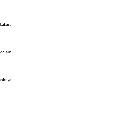
kukan.
.
k dalam
babnya.