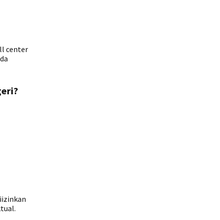
l center
ada
eri?
iizinkan
tual.