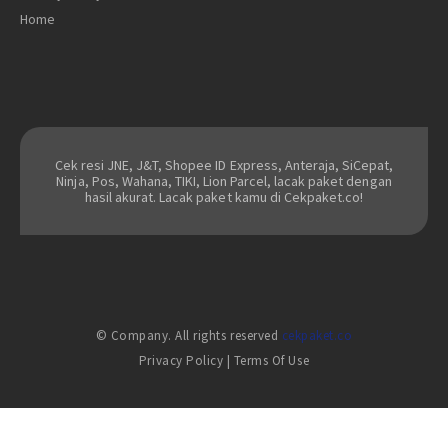
Home
Cek resi JNE, J&T, Shopee ID Express, Anteraja, SiCepat,
Ninja, Pos, Wahana, TIKI, Lion Parcel, lacak paket dengan
hasil akurat. Lacak paket kamu di Cekpaket.co!
© Company. All rights reserved
cekpaket.co
Privacy Policy
|
Terms Of Use