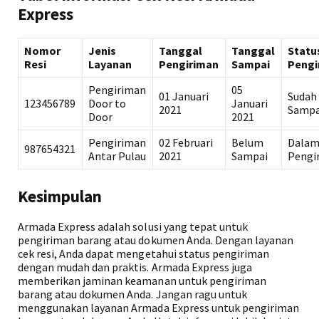
Express
Nomor
Jenis
Tanggal
Tanggal
Statu
Resi
Layanan
Pengiriman
Sampai
Pengi
Pengiriman
05
01 Januari
Sudah
123456789
Door to
Januari
2021
Sampa
Door
2021
Pengiriman
02 Februari
Belum
Dala
987654321
Antar Pulau
2021
Sampai
Pengi
Kesimpulan
Armada Express adalah solusi yang tepat untuk
pengiriman barang atau dokumen Anda. Dengan layanan
cek resi, Anda dapat mengetahui status pengiriman
dengan mudah dan praktis. Armada Express juga
memberikan jaminan keamanan untuk pengiriman
barang atau dokumen Anda. Jangan ragu untuk
menggunakan layanan Armada Express untuk pengiriman