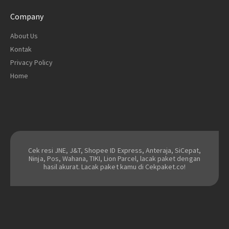
Company
About Us
Kontak
Privacy Policy
Home
Cek resi JNE, J&T, Shopee ID Express, Anteraja, SiCepat,
Ninja, Pos, Wahana, TIKI, Lion Parcel, lacak paket dengan
hasil akurat. Lacak paket kamu di Cekpaket.co!