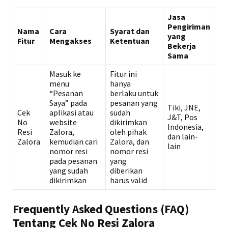
Jasa
Pengiriman
Nama
Cara
Syarat dan
yang
Fitur
Mengakses
Ketentuan
Bekerja
Sama
Masuk ke
Fitur ini
menu
hanya
“Pesanan
berlaku untuk
Saya” pada
pesanan yang
Tiki, JNE,
Cek
aplikasi atau
sudah
J&T, Pos
No
website
dikirimkan
Indonesia,
Resi
Zalora,
oleh pihak
dan lain-
Zalora
kemudian cari
Zalora, dan
lain
nomor resi
nomor resi
pada pesanan
yang
yang sudah
diberikan
dikirimkan
harus valid
Frequently Asked Questions (FAQ)
Tentang Cek No Resi Zalora