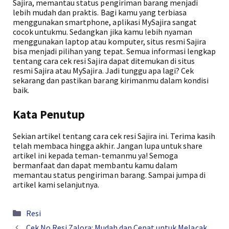
Sajira, memantau status pengiriman barang menjadi
lebih mudah dan praktis. Bagi kamu yang terbiasa
menggunakan smartphone, aplikasi MySajira sangat
cocok untukmu. Sedangkan jika kamu lebih nyaman
menggunakan laptop atau komputer, situs resmi Sajira
bisa menjadi pilihan yang tepat. Semua informasi lengkap
tentang cara cek resi Sajira dapat ditemukan di situs
resmi Sajira atau MySajira. Jadi tunggu apa lagi? Cek
sekarang dan pastikan barang kirimanmu dalam kondisi
baik.
Kata Penutup
Sekian artikel tentang cara cek resi Sajira ini. Terima kasih
telah membaca hingga akhir. Jangan lupa untuk share
artikel ini kepada teman-temanmu ya! Semoga
bermanfaat dan dapat membantu kamu dalam
memantau status pengiriman barang. Sampai jumpa di
artikel kami selanjutnya.
Kategori
Resi
Cek No Resi Zalora: Mudah dan Cepat untuk Melacak