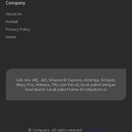
Company
About Us
Kontak
Privacy Policy
Home
Cek resi JNE, J&T, Shopee ID Express, Anteraja, SiCepat,
Ninja, Pos, Wahana, TIKI, Lion Parcel, lacak paket dengan
hasil akurat. Lacak paket kamu di Cekpaket.co!
© Company. All rights reserved
cekpaket.co