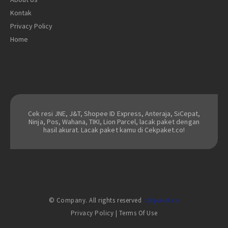
Kontak
Privacy Policy
Home
Cek resi JNE, J&T, Shopee ID Express, Anteraja, SiCepat,
Ninja, Pos, Wahana, TIKI, Lion Parcel, lacak paket dengan
hasil akurat. Lacak paket kamu di Cekpaket.co!
© Company. All rights reserved
cekpaket.co
Privacy Policy
|
Terms Of Use