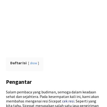
Daftar Isi
show
Pengantar
Salam pembaca yang budiman, semoga dalam keadaan
sehat dan sejahtera. Pada kesempatan kali ini, kami akan
membahas mengenai resi Sicepat
cek resi
. Seperti yang
kita tahu, Sicepat merupakan salah satu jasa pengiriman