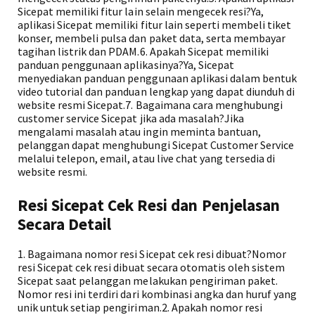
Sicepat memiliki fitur lain selain mengecek resi?Ya,
aplikasi Sicepat memiliki fitur lain seperti membeli tiket
konser, membeli pulsa dan paket data, serta membayar
tagihan listrik dan PDAM.6. Apakah Sicepat memiliki
panduan penggunaan aplikasinya?Ya, Sicepat
menyediakan panduan penggunaan aplikasi dalam bentuk
video tutorial dan panduan lengkap yang dapat diunduh di
website resmi Sicepat.7. Bagaimana cara menghubungi
customer service Sicepat jika ada masalah?Jika
mengalami masalah atau ingin meminta bantuan,
pelanggan dapat menghubungi Sicepat Customer Service
melalui telepon, email, atau live chat yang tersedia di
website resmi.
Resi Sicepat Cek Resi dan Penjelasan
Secara Detail
1. Bagaimana nomor resi Sicepat cek resi dibuat?Nomor
resi Sicepat cek resi dibuat secara otomatis oleh sistem
Sicepat saat pelanggan melakukan pengiriman paket.
Nomor resi ini terdiri dari kombinasi angka dan huruf yang
unik untuk setiap pengiriman.2. Apakah nomor resi