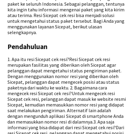
paket ke seluruh Indonesia. Sebagai pelanggan, tentunya
kita ingin tahu informasi mengenai paket yang kita kirim
atau terima. Resi Sicepat cek resi bisa menjadi solusi
untuk mengetahui status paket tersebut. Bagi Anda yang
menggunakan layanan Sicepat, berikut ulasan
selengkapnya.
Pendahuluan
1. Apa itu resi Sicepat cek resi?Resi Sicepat cek resi
merupakan fasilitas yang diberikan oleh Sicepat agar
pelanggan dapat mengetahui status pengiriman paket.
Dengan menggunakan nomor resi yang diberikan oleh
Sicepat, pelanggan dapat mengecek posisi atau status
paketnya dari waktu ke waktu. 2. Bagaimana cara
mengecek resi Sicepat cek resi?Untuk mengecek resi
Sicepat cek resi, pelanggan dapat masuk ke website resmi
Sicepat, kemudian memasukkan nomor resi yang didapat
saat melakukan pengiriman. Alternatif lain adalah
dengan mengunduh aplikasi Sicepat di smartphone Anda
dan memasukkan nomor resi di dalamnya.3. Apa saja
informasi yang bisa didapat dari resi Sicepat cek resi?Dari
resi Sicepat cek resi, pelanggan dapat mengetahui posisi