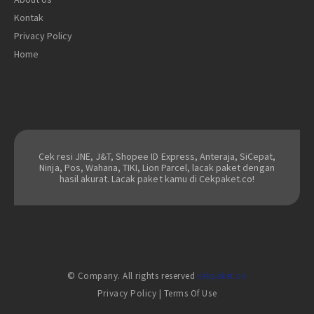
Kontak
Privacy Policy
Home
Cek resi JNE, J&T, Shopee ID Express, Anteraja, SiCepat,
Ninja, Pos, Wahana, TIKI, Lion Parcel, lacak paket dengan
hasil akurat. Lacak paket kamu di Cekpaket.co!
© Company. All rights reserved
cekpaket.co
Privacy Policy
|
Terms Of Use