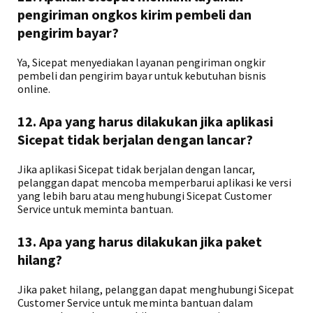
pengiriman ongkos kirim pembeli dan
pengirim bayar?
Ya, Sicepat menyediakan layanan pengiriman ongkir
pembeli dan pengirim bayar untuk kebutuhan bisnis
online.
12. Apa yang harus dilakukan jika aplikasi
Sicepat tidak berjalan dengan lancar?
Jika aplikasi Sicepat tidak berjalan dengan lancar,
pelanggan dapat mencoba memperbarui aplikasi ke versi
yang lebih baru atau menghubungi Sicepat Customer
Service untuk meminta bantuan.
13. Apa yang harus dilakukan jika paket
hilang?
Jika paket hilang, pelanggan dapat menghubungi Sicepat
Customer Service untuk meminta bantuan dalam