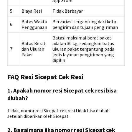
App Store
5
Biaya Resi
Tidak Berbayar
Batas Waktu
Bervariasi tergantung dari kota
6
Penggunaan
pengirim dan tujuan pengiriman
Batasi maksimal berat paket
Batas Berat
adalah 30 kg, sedangkan batas
7
dan Ukuran
ukuran paket tergantung pada
Paket
jenis layanan pengiriman yang
dipilih
FAQ Resi Sicepat Cek Resi
1. Apakah nomor resi Sicepat cek resi bisa
diubah?
Tidak, nomor resi Sicepat cek resi tidak bisa diubah
setelah diberikan oleh Sicepat.
2. Bagaimana jika nomor resi Sicepat cek