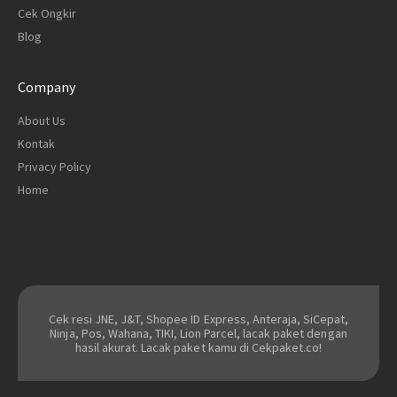
Cek Ongkir
Blog
Company
About Us
Kontak
Privacy Policy
Home
Cek resi JNE, J&T, Shopee ID Express, Anteraja, SiCepat,
Ninja, Pos, Wahana, TIKI, Lion Parcel, lacak paket dengan
hasil akurat. Lacak paket kamu di Cekpaket.co!