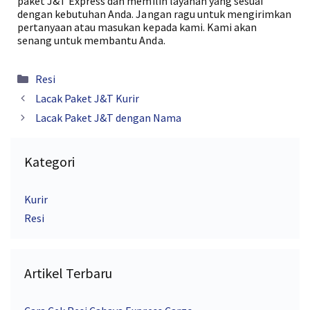
paket J&T Express dan memilih layanan yang sesuai
dengan kebutuhan Anda. Jangan ragu untuk mengirimkan
pertanyaan atau masukan kepada kami. Kami akan
senang untuk membantu Anda.
Kategori
Resi
Lacak Paket J&T Kurir
Lacak Paket J&T dengan Nama
Kategori
Kurir
Resi
Artikel Terbaru