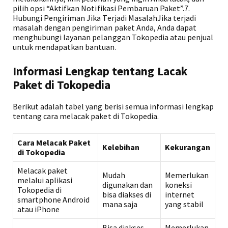
pilih opsi “Aktifkan Notifikasi Pembaruan Paket”.7.
Hubungi Pengiriman Jika Terjadi MasalahJika terjadi
masalah dengan pengiriman paket Anda, Anda dapat
menghubungi layanan pelanggan Tokopedia atau penjual
untuk mendapatkan bantuan.
Informasi Lengkap tentang Lacak
Paket di Tokopedia
Berikut adalah tabel yang berisi semua informasi lengkap
tentang cara melacak paket di Tokopedia.
Cara Melacak Paket
Kelebihan
Kekurangan
di Tokopedia
Melacak paket
Mudah
Memerlukan
melalui aplikasi
digunakan dan
koneksi
Tokopedia di
bisa diakses di
internet
smartphone Android
mana saja
yang stabil
atau iPhone
Bisa diakses
Memerlukan