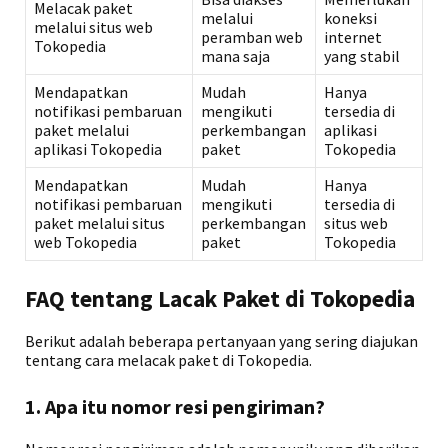
Melacak paket
melalui
koneksi
melalui situs web
peramban web
internet
Tokopedia
mana saja
yang stabil
Mendapatkan
Mudah
Hanya
notifikasi pembaruan
mengikuti
tersedia di
paket melalui
perkembangan
aplikasi
aplikasi Tokopedia
paket
Tokopedia
Mendapatkan
Mudah
Hanya
notifikasi pembaruan
mengikuti
tersedia di
paket melalui situs
perkembangan
situs web
web Tokopedia
paket
Tokopedia
FAQ tentang Lacak Paket di Tokopedia
Berikut adalah beberapa pertanyaan yang sering diajukan
tentang cara melacak paket di Tokopedia.
1. Apa itu nomor resi pengiriman?