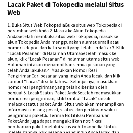
Lacak Paket di Tokopedia melalui Situs
Web
1. Buka Situs Web TokopediaBuka situs web Tokopedia di
peramban web Anda.2. Masuk ke Akun Tokopedia
AndaSetelah membuka situs web Tokopedia, masuk ke
akun Tokopedia Anda menggunakan alamat email atau
nomor telepon dan kata sandi yang telah terdaftar.3. Klik
“Lacak Pesanan” di Halaman UtamaSetelah masuk ke
akun, klik “Lacak Pesanan” di halaman utama situs web.
Halaman ini akan menampilkan semua pesanan yang
telah Anda lakukan.4. Masukkan Nomor Resi
PengirimanCari pesanan yang ingin Anda lacak, dan klik
tombol “Lacak” di sebelahnya. Selanjutnya, masukkan
nomor resi pengiriman yang telah diberikan oleh
penjual.5. Lacak Status Paket AndaSetelah memasukkan
nomor resi pengiriman, klik tombol “Lacak” untuk
melacak status paket Anda. Situs web akan menampilkan
informasi tentang posisi, status, dan perkiraan waktu
pengiriman paket.6. Terima Notifikasi Pembaruan
PaketAnda juga dapat mengaktifkan notifikasi
pembaruan paket melalui situs web Tokopedia. Untuk
melakukannya, klik pesanan yang ingin Anda lacak, dan