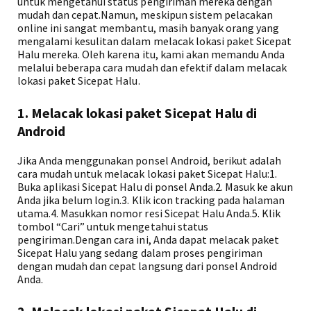
untuk mengetahui status pengiriman mereka dengan
mudah dan cepat.Namun, meskipun sistem pelacakan
online ini sangat membantu, masih banyak orang yang
mengalami kesulitan dalam melacak lokasi paket Sicepat
Halu mereka. Oleh karena itu, kami akan memandu Anda
melalui beberapa cara mudah dan efektif dalam melacak
lokasi paket Sicepat Halu.
1. Melacak lokasi paket Sicepat Halu di
Android
Jika Anda menggunakan ponsel Android, berikut adalah
cara mudah untuk melacak lokasi paket Sicepat Halu:1.
Buka aplikasi Sicepat Halu di ponsel Anda.2. Masuk ke akun
Anda jika belum login.3. Klik icon tracking pada halaman
utama.4. Masukkan nomor resi Sicepat Halu Anda.5. Klik
tombol “Cari” untuk mengetahui status
pengiriman.Dengan cara ini, Anda dapat melacak paket
Sicepat Halu yang sedang dalam proses pengiriman
dengan mudah dan cepat langsung dari ponsel Android
Anda.