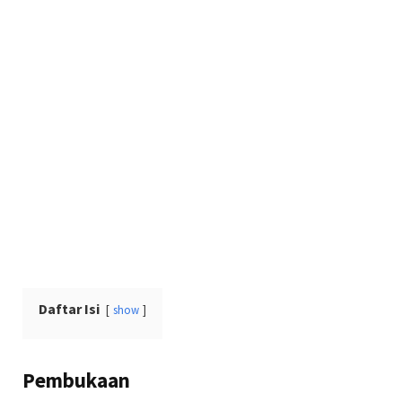
Daftar Isi
show
Pembukaan