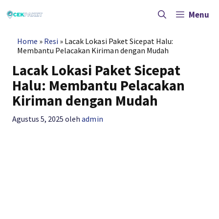
Langsung
ke
Menu
isi
Home
»
Resi
»
Lacak Lokasi Paket Sicepat Halu:
Membantu Pelacakan Kiriman dengan Mudah
Lacak Lokasi Paket Sicepat
Halu: Membantu Pelacakan
Kiriman dengan Mudah
Agustus 5, 2025
oleh
admin