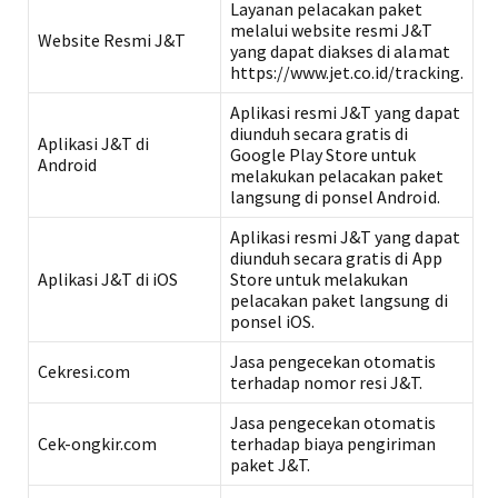
Layanan pelacakan paket
melalui website resmi J&T
Website Resmi J&T
yang dapat diakses di alamat
https://www.jet.co.id/tracking.
Aplikasi resmi J&T yang dapat
diunduh secara gratis di
Aplikasi J&T di
Google Play Store untuk
Android
melakukan pelacakan paket
langsung di ponsel Android.
Aplikasi resmi J&T yang dapat
diunduh secara gratis di App
Aplikasi J&T di iOS
Store untuk melakukan
pelacakan paket langsung di
ponsel iOS.
Jasa pengecekan otomatis
Cekresi.com
terhadap nomor resi J&T.
Jasa pengecekan otomatis
Cek-ongkir.com
terhadap biaya pengiriman
paket J&T.