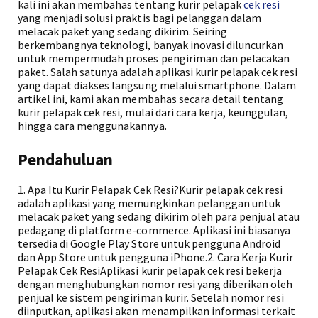
kali ini akan membahas tentang kurir pelapak
cek resi
yang menjadi solusi praktis bagi pelanggan dalam
melacak paket yang sedang dikirim. Seiring
berkembangnya teknologi, banyak inovasi diluncurkan
untuk mempermudah proses pengiriman dan pelacakan
paket. Salah satunya adalah aplikasi kurir pelapak cek resi
yang dapat diakses langsung melalui smartphone. Dalam
artikel ini, kami akan membahas secara detail tentang
kurir pelapak cek resi, mulai dari cara kerja, keunggulan,
hingga cara menggunakannya.
Pendahuluan
1. Apa Itu Kurir Pelapak Cek Resi?Kurir pelapak cek resi
adalah aplikasi yang memungkinkan pelanggan untuk
melacak paket yang sedang dikirim oleh para penjual atau
pedagang di platform e-commerce. Aplikasi ini biasanya
tersedia di Google Play Store untuk pengguna Android
dan App Store untuk pengguna iPhone.2. Cara Kerja Kurir
Pelapak Cek ResiAplikasi kurir pelapak cek resi bekerja
dengan menghubungkan nomor resi yang diberikan oleh
penjual ke sistem pengiriman kurir. Setelah nomor resi
diinputkan, aplikasi akan menampilkan informasi terkait