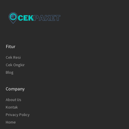
Fitur
Cek Resi
Cek Ongkir
Blog
Company
About Us
Kontak
Privacy Policy
Home