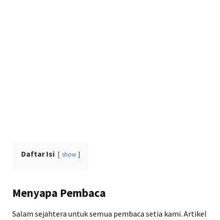
Daftar Isi
show
Menyapa Pembaca
Salam sejahtera untuk semua pembaca setia kami. Artikel