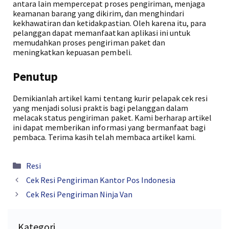
antara lain mempercepat proses pengiriman, menjaga
keamanan barang yang dikirim, dan menghindari
kekhawatiran dan ketidakpastian. Oleh karena itu, para
pelanggan dapat memanfaatkan aplikasi ini untuk
memudahkan proses pengiriman paket dan
meningkatkan kepuasan pembeli.
Penutup
Demikianlah artikel kami tentang kurir pelapak cek resi
yang menjadi solusi praktis bagi pelanggan dalam
melacak status pengiriman paket. Kami berharap artikel
ini dapat memberikan informasi yang bermanfaat bagi
pembaca. Terima kasih telah membaca artikel kami.
Kategori
Resi
Cek Resi Pengiriman Kantor Pos Indonesia
Cek Resi Pengiriman Ninja Van
Kategori