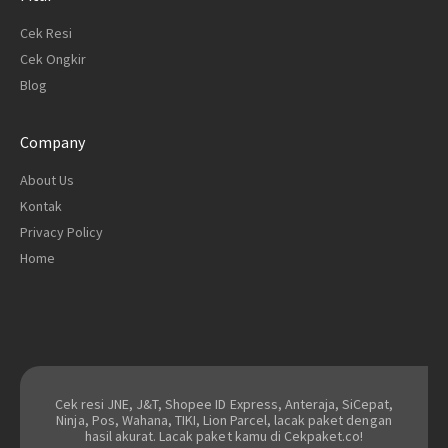
Cek Resi
Cek Ongkir
Blog
Company
About Us
Kontak
Privacy Policy
Home
Cek resi JNE, J&T, Shopee ID Express, Anteraja, SiCepat,
Ninja, Pos, Wahana, TIKI, Lion Parcel, lacak paket dengan
hasil akurat. Lacak paket kamu di Cekpaket.co!