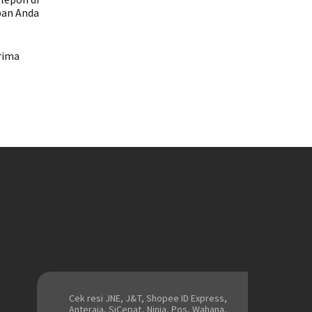
pan Anda
rima
Cek resi JNE, J&T, Shopee ID Express,
Anteraja, SiCepat, Ninja, Pos, Wahana,