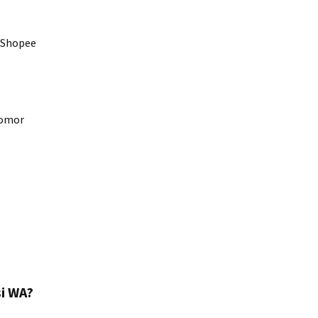
i Shopee
nomor
i WA?