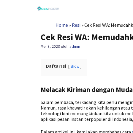
Langsung
ke
isi
Home
»
Resi
»
Cek Resi WA: Memudahk
Cek Resi WA: Memudahk
Mei 9, 2023
oleh
admin
Daftar Isi
show
Melacak Kiriman dengan Mud
Salam pembaca, terkadang kita perlu mengir
Namun, rasa khawatir akan kehilangan atau 
teknologi kini memungkinkan kita untuk mel
aplikasi pesan instan terpopuler di Indonesia
Dalam artikel ini, kami akan membahas cara