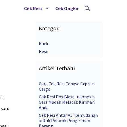
Cek Resi
Cek Ongkir
Kategori
Kurir
Resi
Artikel Terbaru
Cara Cek Resi Cahaya Express
Cargo
Cek Resi Pos Biasa Indonesia:
at.
Cara Mudah Melacak Kiriman
Anda
 satu
Cek Resi Antar AJ: Kemudahan
untuk Pelacak Pengiriman
masi
Barang