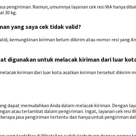
sa pengiriman. Namun, umumnya layanan cek resi WA hanya diba
l 30 kg.
man yang saya cek tidak valid?
valid, kemungkinan kiriman belum dikirim atau nomor resi yang A
pat digunakan untuk melacak kiriman dari luar kot
melacak kiriman dari luar kota asalkan kiriman tersebut dikirim m
yang dapat memudahkan Anda dalam melacak kiriman. Dengan laya
angan atau terlambat dalam pengiriman. Ingat, layanan cek resi 
beberapa jasa pengiriman tertentu dan hanya untuk pengiriman d
n yang terdaftar di WhatsApp sudah terhubung dengan nomor te