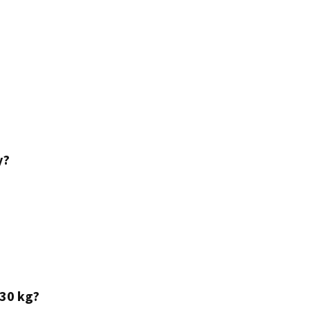
y?
 30 kg?