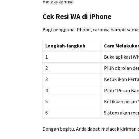
melakukannya:
Cek Resi WA di iPhone
Bagi pengguna iPhone, caranya hampir sama 
Langkah-langkah
Cara Melakuka
1
Buka aplikasi W
2
Pilih obrolan d
3
Ketuk ikon kerta
4
Pilih “Pesan Bar
5
Ketikkan pesan “
6
Sistem akan men
Dengan begitu, Anda dapat melacak kiriman 