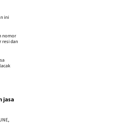
n ini
an nomor
 resi dan
asa
lacak
h jasa
 JNE,