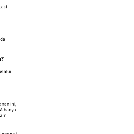
tasi
nda
a?
elalui
nan ini,
WA hanya
alam
lepon di