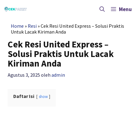
Langsung
ke
Menu
isi
Home
»
Resi
»
Cek Resi United Express – Solusi Praktis
Untuk Lacak Kiriman Anda
Cek Resi United Express –
Solusi Praktis Untuk Lacak
Kiriman Anda
Agustus 3, 2025
oleh
admin
Daftar Isi
show