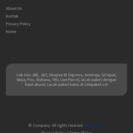
About Us
Kontak
Privacy Policy
Home
Cek resi JNE, J&T, Shopee ID Express, Anteraja, SiCepat,
Ninja, Pos, Wahana, TIKI, Lion Parcel, lacak paket dengan
hasil akurat. Lacak paket kamu di Cekpaket.co!
© Company. All rights reserved
cekpaket.co
Privacy Policy
|
Terms Of Use