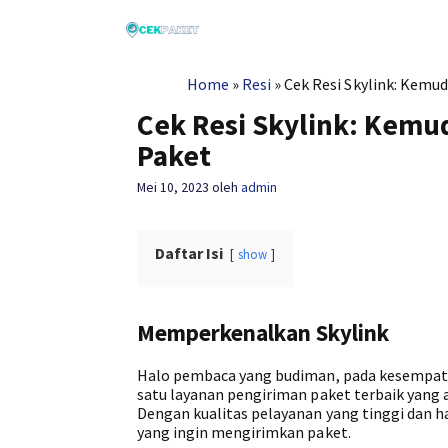
Langsung
ke
isi
Home
»
Resi
»
Cek Resi Skylink: Kemu
Cek Resi Skylink: Kem
Paket
Mei 10, 2023
oleh
admin
Daftar Isi
show
Memperkenalkan Skylink
Halo pembaca yang budiman, pada kesempatan
satu layanan pengiriman paket terbaik yang a
Dengan kualitas pelayanan yang tinggi dan h
yang ingin mengirimkan paket.