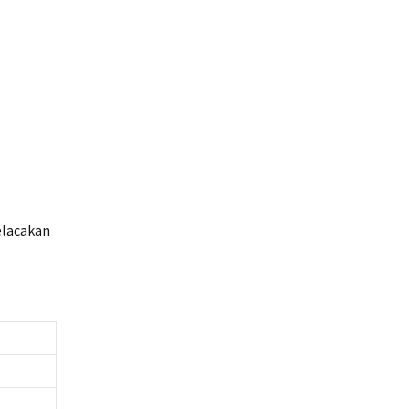
elacakan