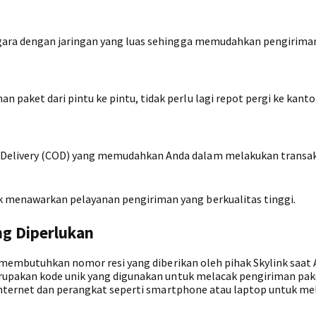
 negara dengan jaringan yang luas sehingga memudahkan pengirima
 paket dari pintu ke pintu, tidak perlu lagi repot pergi ke kanto
 Delivery (COD) yang memudahkan Anda dalam melakukan transaks
k menawarkan pelayanan pengiriman yang berkualitas tinggi.
ng Diperlukan
 membutuhkan nomor resi yang diberikan oleh pihak Skylink saat
upakan kode unik yang digunakan untuk melacak pengiriman pak
internet dan perangkat seperti smartphone atau laptop untuk m