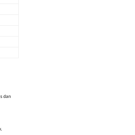
as dan
.