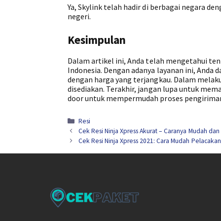
Ya, Skylink telah hadir di berbagai negara 
negeri.
Kesimpulan
Dalam artikel ini, Anda telah mengetahui ten
Indonesia. Dengan adanya layanan ini, Anda
dengan harga yang terjangkau. Dalam melakuk
disediakan. Terakhir, jangan lupa untuk mema
door untuk mempermudah proses pengirima
Kategori
Resi
Cek Resi Ninja Xpress Akurat – Caranya Mudah dan 
Cek Resi Ninja Xpress 2021: Cara Mudah Pelacaka