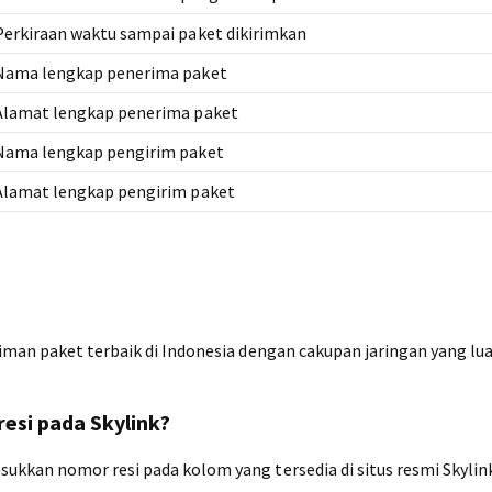
Perkiraan waktu sampai paket dikirimkan
Nama lengkap penerima paket
Alamat lengkap penerima paket
Nama lengkap pengirim paket
Alamat lengkap pengirim paket
iman paket terbaik di Indonesia dengan cakupan jaringan yang lu
esi pada Skylink?
kkan nomor resi pada kolom yang tersedia di situs resmi Skylink