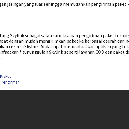
dengan jaringan yang luas sehingga memudahkan pengiriman paket k
tang Skylink sebagai salah satu layanan pengiriman paket terbaik
 dapat dengan mudah mengirimkan paket ke berbagai daerah dan n
an cek resi Skylink, Anda dapat memanfaatkan aplikasi yang tel
nfaatkan fitur unggulan Skylink seperti layanan COD dan paket d
n.
Praktis
n Pengiriman