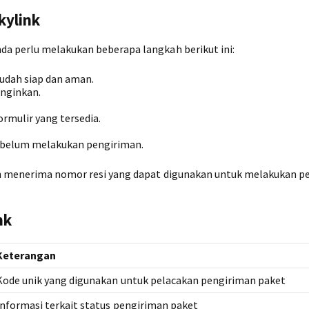
kylink
a perlu melakukan beberapa langkah berikut ini:
sudah siap dan aman.
inginkan.
ormulir yang tersedia.
 sebelum melakukan pengiriman.
an menerima nomor resi yang dapat digunakan untuk melakukan p
nk
Keterangan
Kode unik yang digunakan untuk pelacakan pengiriman paket
Informasi terkait status pengiriman paket