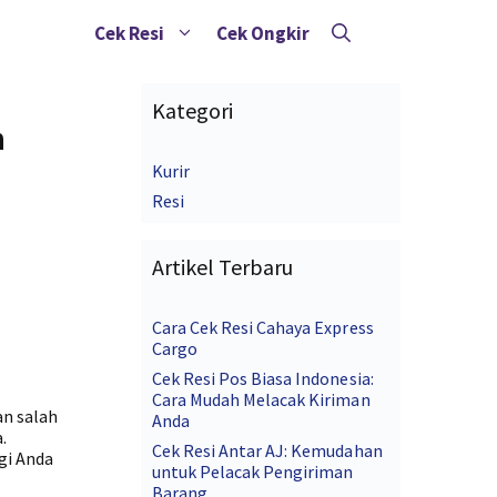
Cek Resi
Cek Ongkir
Kategori
n
Kurir
Resi
Artikel Terbaru
Cara Cek Resi Cahaya Express
Cargo
Cek Resi Pos Biasa Indonesia:
Cara Mudah Melacak Kiriman
an salah
Anda
.
Cek Resi Antar AJ: Kemudahan
gi Anda
untuk Pelacak Pengiriman
Barang