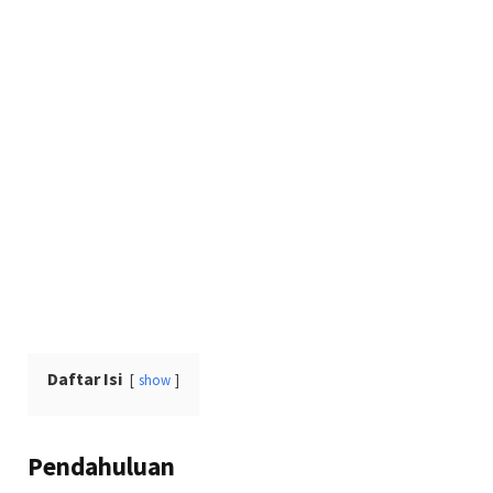
Daftar Isi
show
Pendahuluan