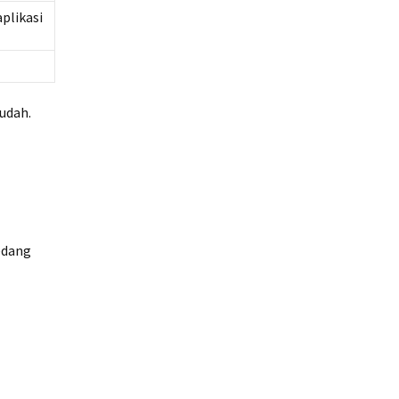
plikasi
udah.
edang