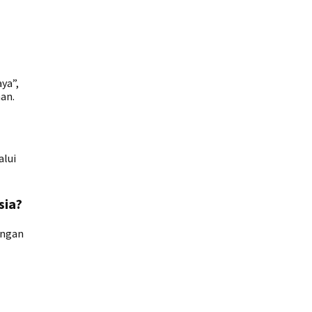
ya”,
nan.
alui
sia?
engan