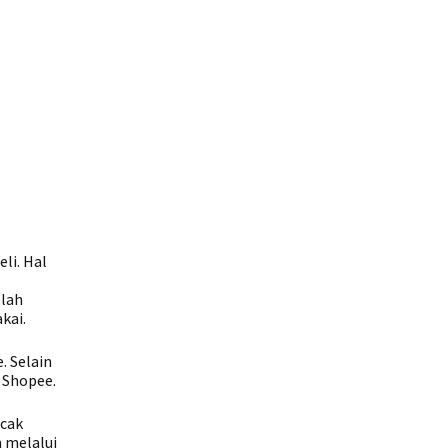
li. Hal
elah
kai.
. Selain
n Shopee.
acak
m melalui