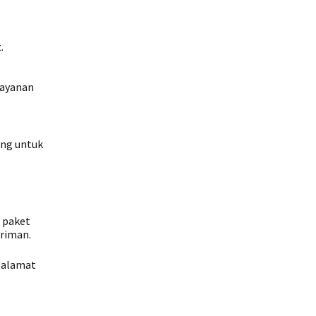
.
layanan
ing untuk
p paket
iriman.
h alamat