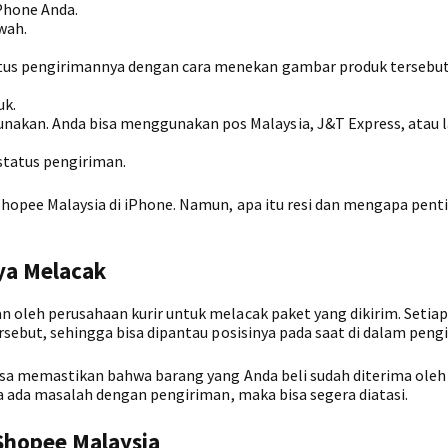
Phone Anda.
wah.
tatus pengirimannya dengan cara menekan gambar produk tersebut
uk.
unakan. Anda bisa menggunakan pos Malaysia, J&T Express, atau 
status pengiriman.
Shopee Malaysia di iPhone. Namun, apa itu resi dan mengapa pent
ya Melacak
 oleh perusahaan kurir untuk melacak paket yang dikirim. Setia
rsebut, sehingga bisa dipantau posisinya pada saat di dalam peng
bisa memastikan bahwa barang yang Anda beli sudah diterima ole
ka ada masalah dengan pengiriman, maka bisa segera diatasi.
Shopee Malaysia