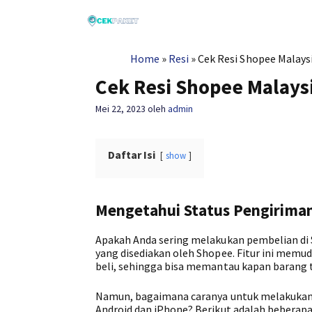
Langsung
ke
isi
Home
»
Resi
»
Cek Resi Shopee Malays
Cek Resi Shopee Malays
Mei 22, 2023
oleh
admin
Daftar Isi
show
Mengetahui Status Pengirima
Apakah Anda sering melakukan pembelian di Sh
yang disediakan oleh Shopee. Fitur ini mem
beli, sehingga bisa memantau kapan barang t
Namun, bagaimana caranya untuk melakukan ce
Android dan iPhone? Berikut adalah beberapa