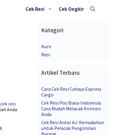
Cek Resi
Cek Ongkir
Kategori
Kurir
Resi
Artikel Terbaru
Cara Cek Resi Cahaya Express
Cargo
Cek Resi Pos Biasa Indonesia:
r
cek resi
Cara Mudah Melacak Kiriman
lah Anda
Anda
Cek Resi Antar AJ: Kemudahan
i
untuk Pelacak Pengiriman
Barang