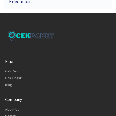
Pengiriman
Fitur
Cek Resi
Cek Ongkir
Blog
Company
About Us