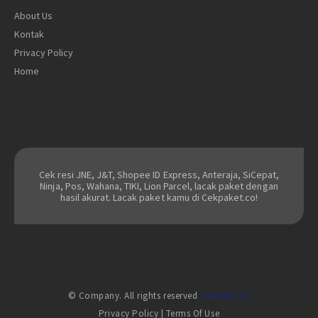
About Us
Kontak
Privacy Policy
Home
Cek resi JNE, J&T, Shopee ID Express, Anteraja, SiCepat,
Ninja, Pos, Wahana, TIKI, Lion Parcel, lacak paket dengan
hasil akurat. Lacak paket kamu di Cekpaket.co!
© Company. All rights reserved
cekpaket.co
Privacy Policy
|
Terms Of Use