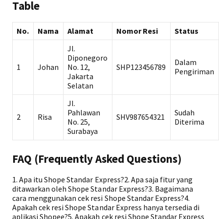
Table
No.
Nama
Alamat
Nomor Resi
Status
Jl.
Diponegoro
Dalam
1
Johan
No. 12,
SHP123456789
Pengiriman
Jakarta
Selatan
Jl.
Pahlawan
Sudah
2
Risa
SHV987654321
No. 25,
Diterima
Surabaya
FAQ (Frequently Asked Questions)
1. Apa itu Shope Standar Express?2. Apa saja fitur yang
ditawarkan oleh Shope Standar Express?3. Bagaimana
cara menggunakan cek resi Shope Standar Express?4.
Apakah cek resi Shope Standar Express hanya tersedia di
aplikasi Shopee?5. Apakah cek resi Shope Standar Express