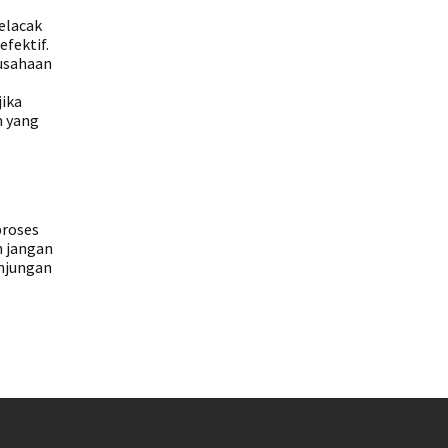
elacak
efektif.
rusahaan
jika
n yang
proses
n jangan
unjungan