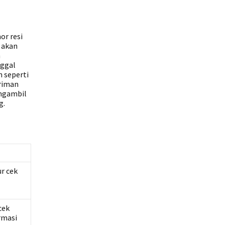
or resi
i akan
h
nggal
n seperti
iriman
engambil
g.
r cek
cek
rmasi