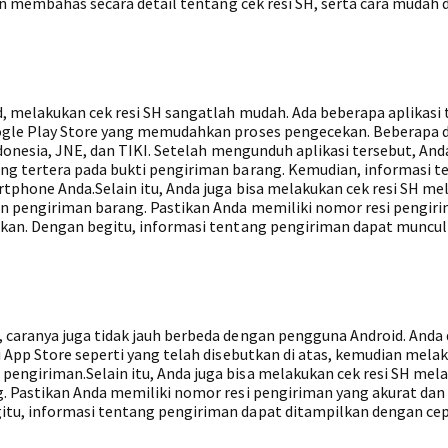
an membahas secara detail tentang cek resi SH, serta cara mudah 
 melakukan cek resi SH sangatlah mudah. Ada beberapa aplikasi 
ogle Play Store yang memudahkan proses pengecekan. Beberapa d
donesia, JNE, dan TIKI. Setelah mengunduh aplikasi tersebut, An
g tertera pada bukti pengiriman barang. Kemudian, informasi t
tphone Anda.Selain itu, Anda juga bisa melakukan cek resi SH mel
n pengiriman barang. Pastikan Anda memiliki nomor resi pengir
kan. Dengan begitu, informasi tentang pengiriman dapat muncu
caranya juga tidak jauh berbeda dengan pengguna Android. Anda
 App Store seperti yang telah disebutkan di atas, kemudian mela
ngiriman.Selain itu, Anda juga bisa melakukan cek resi SH mela
 Pastikan Anda memiliki nomor resi pengiriman yang akurat dan 
tu, informasi tentang pengiriman dapat ditampilkan dengan ce