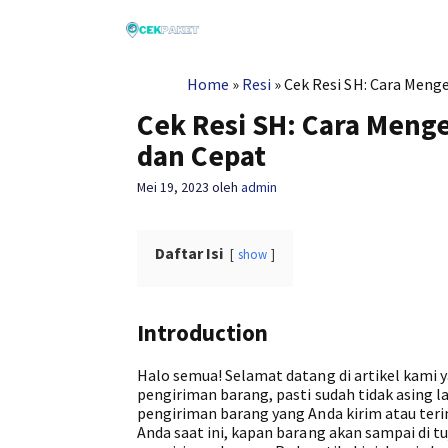
Langsung
ke
isi
Home
»
Resi
»
Cek Resi SH: Cara Meng
Cek Resi SH: Cara Meng
dan Cepat
Mei 19, 2023
oleh
admin
Daftar Isi
show
Introduction
Halo semua! Selamat datang di artikel kam
pengiriman barang, pasti sudah tidak asing la
pengiriman barang yang Anda kirim atau teri
Anda saat ini, kapan barang akan sampai di