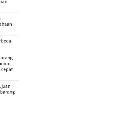
iman
i
sahaan
erbeda-
barang
Namun,
 cepat
tujuan
 barang