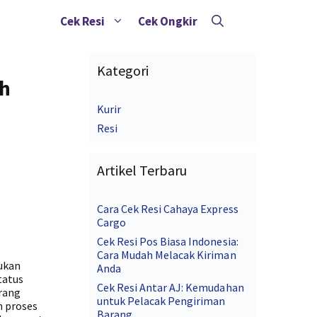
Cek Resi
Cek Ongkir
Kategori
ah
Kurir
Resi
Artikel Terbaru
Cara Cek Resi Cahaya Express
Cargo
Cek Resi Pos Biasa Indonesia:
Cara Mudah Melacak Kiriman
ukan
Anda
tatus
Cek Resi Antar AJ: Kemudahan
arang
untuk Pelacak Pengiriman
n proses
Barang