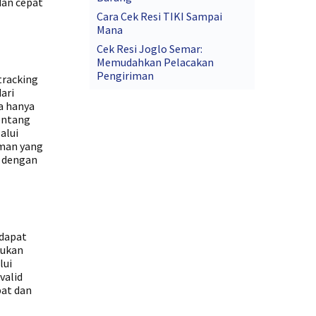
dan cepat
Cara Cek Resi TIKI Sampai
Mana
Cek Resi Joglo Semar:
Memudahkan Pelacakan
Pengiriman
tracking
ari
da hanya
entang
alui
iman yang
l dengan
 dapat
kukan
lui
valid
pat dan