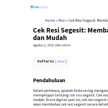
Langsung
ke
isi
Home
»
Resi
»
Cek Resi Segesit: Mem
Cek Resi Segesit: Memb
dan Mudah
Agustus 2, 2025
oleh
admin
Daftar Isi
show
Pendahuluan
Salam pembaca, apakah Anda sering mengalam
mempelajari tentang
cek resi
segesit. Cek re
mudah. Di era digital saat ini, cek resi seges
akan membahas cek resi segesit secara deta