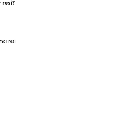
 resi?
?
mor resi