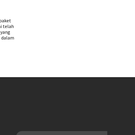
 paket
i telah
 yang
a dalam