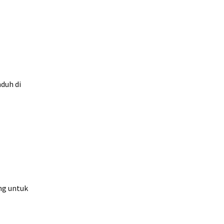
nduh di
ng untuk