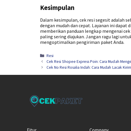
Kesimpulan
Dalam kesimpulan, cek resi segesit adalah 
dengan mudah dan cepat. Layanan ini dapat di
memberikan panduan lengkap mengenai cek re
paling sering diajukan. Jangan ragu lagi u
mengoptimalkan pengiriman paket Anda.
Kategori
Resi
Cek Resi Shopee Express Poin: Cara Mudah Menge
Cek No Resi Rosalia Indah: Cara Mudah Lacak Kiri
Fitur
Company