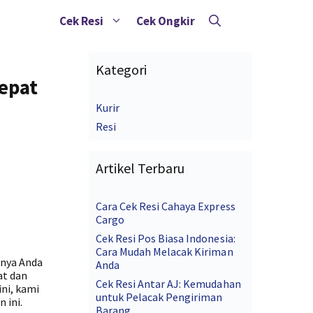
Cek Resi
Cek Ongkir
Kategori
epat
Kurir
Resi
Artikel Terbaru
Cara Cek Resi Cahaya Express
Cargo
Cek Resi Pos Biasa Indonesia:
Cara Mudah Melacak Kiriman
tnya Anda
Anda
at dan
Cek Resi Antar AJ: Kemudahan
ini, kami
untuk Pelacak Pengiriman
 ini.
Barang