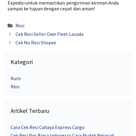
Expedisi untuk memastikan pengiriman kiriman Anda
sampai ke tujuan dengan cepat dan aman!
Kategori
Resi
Cek Resi Seller Own Fleet Lazada
Cek No Resi Shopee
Kategori
Kurir
Resi
Artikel Terbaru
Cara Cek Resi Cahaya Express Cargo
Cek Resi Pos Biasa Indonesia: Cara Mudah Melacak