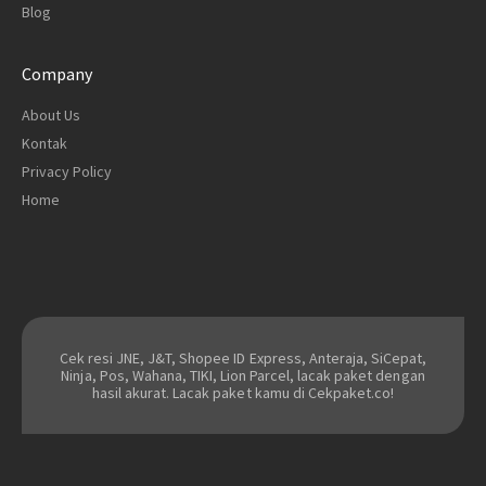
Blog
Company
About Us
Kontak
Privacy Policy
Home
Cek resi JNE, J&T, Shopee ID Express, Anteraja, SiCepat,
Ninja, Pos, Wahana, TIKI, Lion Parcel, lacak paket dengan
hasil akurat. Lacak paket kamu di Cekpaket.co!