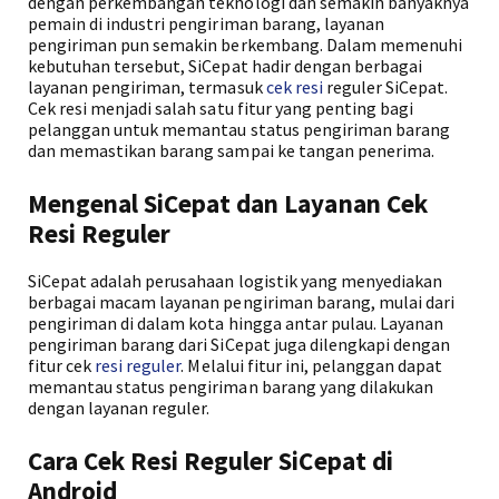
dengan perkembangan teknologi dan semakin banyaknya
pemain di industri pengiriman barang, layanan
pengiriman pun semakin berkembang. Dalam memenuhi
kebutuhan tersebut, SiCepat hadir dengan berbagai
layanan pengiriman, termasuk
cek resi
reguler SiCepat.
Cek resi menjadi salah satu fitur yang penting bagi
pelanggan untuk memantau status pengiriman barang
dan memastikan barang sampai ke tangan penerima.
Mengenal SiCepat dan Layanan Cek
Resi Reguler
SiCepat adalah perusahaan logistik yang menyediakan
berbagai macam layanan pengiriman barang, mulai dari
pengiriman di dalam kota hingga antar pulau. Layanan
pengiriman barang dari SiCepat juga dilengkapi dengan
fitur cek
resi reguler
. Melalui fitur ini, pelanggan dapat
memantau status pengiriman barang yang dilakukan
dengan layanan reguler.
Cara Cek Resi Reguler SiCepat di
Android