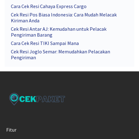
Cara Cek Resi Cahaya Express Cargo
Cek Resi Pos Biasa Indonesia: Cara Mudah Melacak
Kiriman Anda
Cek Resi Antar AJ: Kemudahan untuk Pelacak
Pengiriman Barang
Cara Cek Resi TIKI Sampai Mana
Cek Resi Joglo Semar: Memudahkan Pelacakan
Pengiriman
Fitur