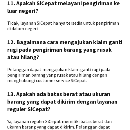
11. Apakah SiCepat melayani pengiriman ke
luar negeri?
Tidak, layanan SiCepat hanya tersedia untuk pengiriman
di dalam negeri.
12. Bagaimana cara mengajukan klaim ganti
rugi pada pengiriman barang yang rusak
atau hilang?
Pelanggan dapat mengajukan klaim ganti rugi pada
pengiriman barang yang rusak atau hilang dengan
menghubungi customer service SiCepat.
13. Apakah ada batas berat atau ukuran
barang yang dapat dikirim dengan layanan
reguler SiCepat?
Ya, layanan reguler SiCepat memiliki batas berat dan
ukuran barang yang dapat dikirim. Pelanggan dapat