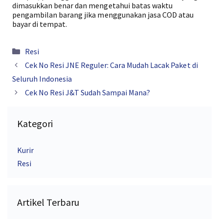
dimasukkan benar dan mengetahui batas waktu
pengambilan barang jika menggunakan jasa COD atau
bayar di tempat.
Kategori
Resi
Cek No Resi JNE Reguler: Cara Mudah Lacak Paket di
Seluruh Indonesia
Cek No Resi J&T Sudah Sampai Mana?
Kategori
Kurir
Resi
Artikel Terbaru