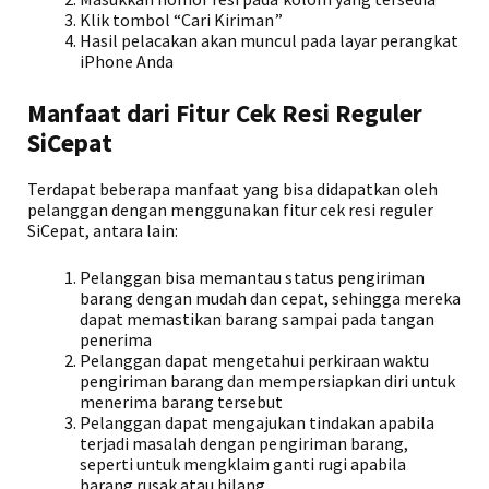
Klik tombol “Cari Kiriman”
Hasil pelacakan akan muncul pada layar perangkat
iPhone Anda
Manfaat dari Fitur Cek Resi Reguler
SiCepat
Terdapat beberapa manfaat yang bisa didapatkan oleh
pelanggan dengan menggunakan fitur cek resi reguler
SiCepat, antara lain:
Pelanggan bisa memantau status pengiriman
barang dengan mudah dan cepat, sehingga mereka
dapat memastikan barang sampai pada tangan
penerima
Pelanggan dapat mengetahui perkiraan waktu
pengiriman barang dan mempersiapkan diri untuk
menerima barang tersebut
Pelanggan dapat mengajukan tindakan apabila
terjadi masalah dengan pengiriman barang,
seperti untuk mengklaim ganti rugi apabila
barang rusak atau hilang