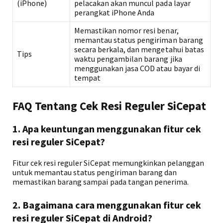
(iPhone)
pelacakan akan muncul pada layar
perangkat iPhone Anda
Memastikan nomor resi benar,
memantau status pengiriman barang
secara berkala, dan mengetahui batas
Tips
waktu pengambilan barang jika
menggunakan jasa COD atau bayar di
tempat
FAQ Tentang Cek Resi Reguler SiCepat
1. Apa keuntungan menggunakan fitur cek
resi reguler SiCepat?
Fitur cek resi reguler SiCepat memungkinkan pelanggan
untuk memantau status pengiriman barang dan
memastikan barang sampai pada tangan penerima.
2. Bagaimana cara menggunakan fitur cek
resi reguler SiCepat di Android?