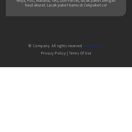
Ninja, Pos, Wahana, TIKI, Lion Parcel, lacak paket dengan
hasil akurat. Lacak paket kamu di Cekpaket.co!
© Company. All rights reserved
cekpaket.co
Privacy Policy
|
Terms Of Use