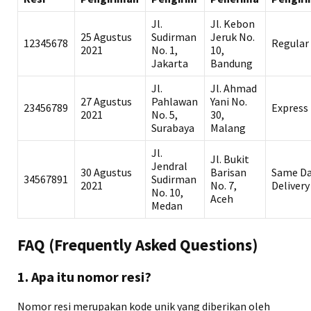
Jl.
Jl. Kebon
25 Agustus
Sudirman
Jeruk No.
12345678
Regular
2021
No. 1,
10,
Jakarta
Bandung
Jl.
Jl. Ahmad
27 Agustus
Pahlawan
Yani No.
23456789
Express
2021
No. 5,
30,
Surabaya
Malang
Jl.
Jl. Bukit
Jendral
30 Agustus
Barisan
Same D
34567891
Sudirman
2021
No. 7,
Delivery
No. 10,
Aceh
Medan
FAQ (Frequently Asked Questions)
1. Apa itu nomor resi?
Nomor resi merupakan kode unik yang diberikan oleh