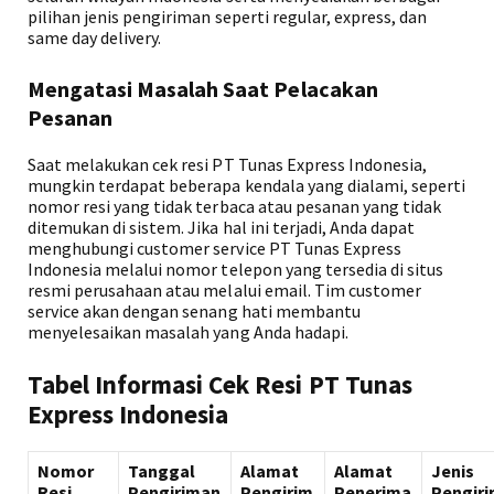
pilihan jenis pengiriman seperti regular, express, dan
same day delivery.
Mengatasi Masalah Saat Pelacakan
Pesanan
Saat melakukan cek resi PT Tunas Express Indonesia,
mungkin terdapat beberapa kendala yang dialami, seperti
nomor resi yang tidak terbaca atau pesanan yang tidak
ditemukan di sistem. Jika hal ini terjadi, Anda dapat
menghubungi customer service PT Tunas Express
Indonesia melalui nomor telepon yang tersedia di situs
resmi perusahaan atau melalui email. Tim customer
service akan dengan senang hati membantu
menyelesaikan masalah yang Anda hadapi.
Tabel Informasi Cek Resi PT Tunas
Express Indonesia
Nomor
Tanggal
Alamat
Alamat
Jenis
Resi
Pengiriman
Pengirim
Penerima
Pengir