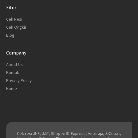
Fitur
Cek Resi
Cek Ongkir
Blog
Company
About Us
Kontak
Privacy Policy
Home
Cek resi JNE, J&T, Shopee ID Express, Anteraja, SiCepat,