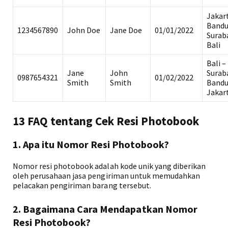
Jakar
Bandu
1234567890
John Doe
Jane Doe
01/01/2022
Surab
Bali
Bali –
Jane
John
Surab
0987654321
01/02/2022
Smith
Smith
Bandu
Jakar
13 FAQ tentang Cek Resi Photobook
1. Apa itu Nomor Resi Photobook?
Nomor resi photobook adalah kode unik yang diberikan
oleh perusahaan jasa pengiriman untuk memudahkan
pelacakan pengiriman barang tersebut.
2. Bagaimana Cara Mendapatkan Nomor
Resi Photobook?