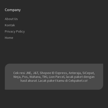
Company
About Us
Kontak
Privacy Policy
Home
Cek resi JNE, J&T, Shopee ID Express, Anteraja, SiCepat,
Ninja, Pos, Wahana, TIKI, Lion Parcel, lacak paket dengan
hasil akurat. Lacak paket kamu di Cekpaket.co!