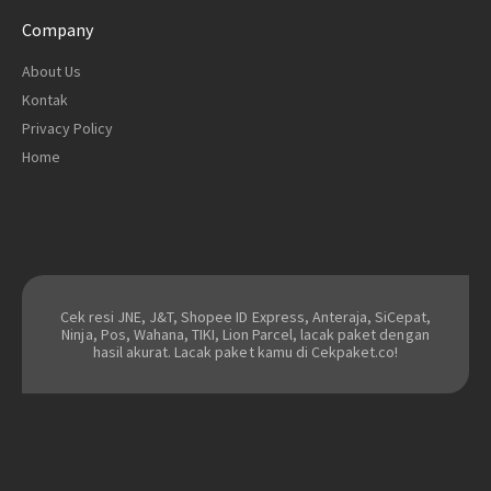
Company
About Us
Kontak
Privacy Policy
Home
Cek resi JNE, J&T, Shopee ID Express, Anteraja, SiCepat,
Ninja, Pos, Wahana, TIKI, Lion Parcel, lacak paket dengan
hasil akurat. Lacak paket kamu di Cekpaket.co!