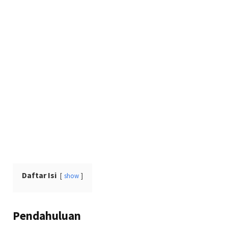
Daftar Isi
show
Pendahuluan