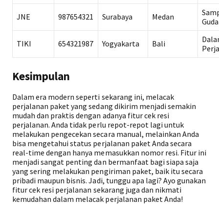
Samp
JNE
987654321
Surabaya
Medan
Guda
Dal
TIKI
654321987
Yogyakarta
Bali
Perj
Kesimpulan
Dalam era modern seperti sekarang ini, melacak
perjalanan paket yang sedang dikirim menjadi semakin
mudah dan praktis dengan adanya fitur cek resi
perjalanan. Anda tidak perlu repot-repot lagi untuk
melakukan pengecekan secara manual, melainkan Anda
bisa mengetahui status perjalanan paket Anda secara
real-time dengan hanya memasukkan nomor resi. Fitur ini
menjadi sangat penting dan bermanfaat bagi siapa saja
yang sering melakukan pengiriman paket, baik itu secara
pribadi maupun bisnis. Jadi, tunggu apa lagi? Ayo gunakan
fitur cek resi perjalanan sekarang juga dan nikmati
kemudahan dalam melacak perjalanan paket Anda!