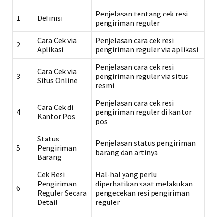
Penjelasan tentang cek resi
1
Definisi
pengiriman reguler
Cara Cek via
Penjelasan cara cek resi
2
Aplikasi
pengiriman reguler via aplikasi
Penjelasan cara cek resi
Cara Cek via
3
pengiriman reguler via situs
Situs Online
resmi
Penjelasan cara cek resi
Cara Cek di
4
pengiriman reguler di kantor
Kantor Pos
pos
Status
Penjelasan status pengiriman
5
Pengiriman
barang dan artinya
Barang
Cek Resi
Hal-hal yang perlu
Pengiriman
diperhatikan saat melakukan
6
Reguler Secara
pengecekan resi pengiriman
Detail
reguler