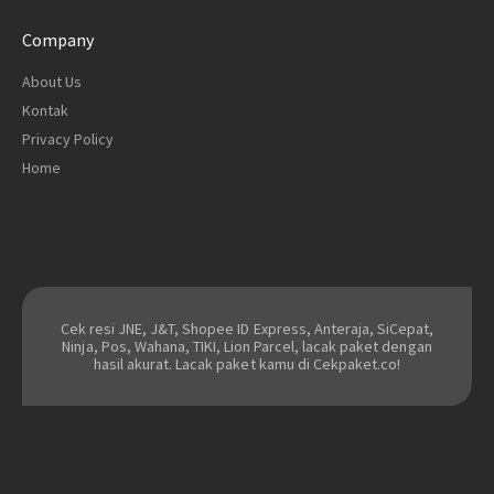
Company
About Us
Kontak
Privacy Policy
Home
Cek resi JNE, J&T, Shopee ID Express, Anteraja, SiCepat,
Ninja, Pos, Wahana, TIKI, Lion Parcel, lacak paket dengan
hasil akurat. Lacak paket kamu di Cekpaket.co!