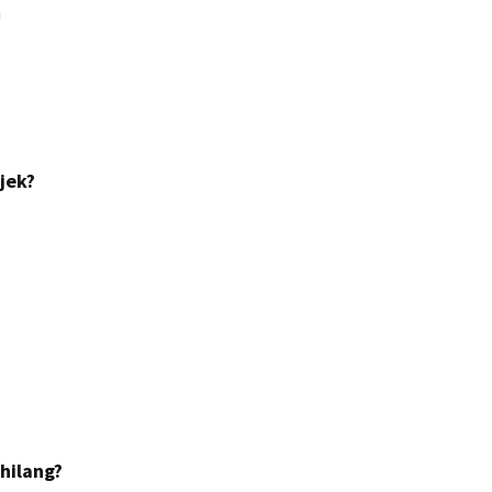
h
jek?
hilang?