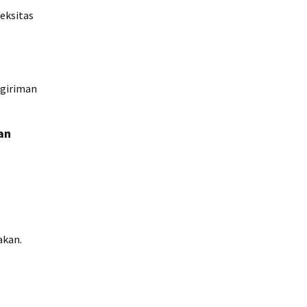
eksitas
ngiriman
an
akan.