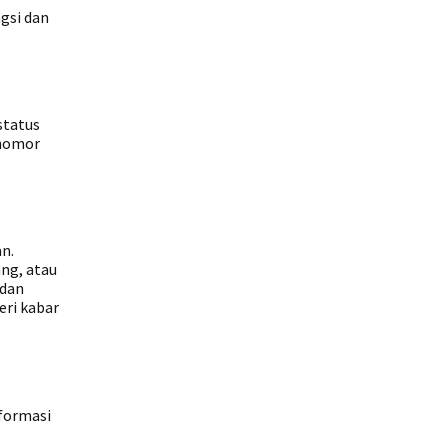
gsi dan
status
 nomor
n.
ng, atau
 dan
eri kabar
nformasi