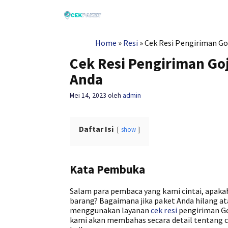
Langsung
ke
isi
Home
»
Resi
»
Cek Resi Pengiriman Go
Cek Resi Pengiriman Go
Anda
Mei 14, 2023
oleh
admin
Daftar Isi
show
Kata Pembuka
Salam para pembaca yang kami cintai, apak
barang? Bagaimana jika paket Anda hilang at
menggunakan layanan
cek resi
pengiriman Goj
kami akan membahas secara detail tentang ca