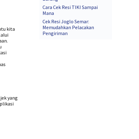
Cara Cek Resi TIKI Sampai
Mana
Cek Resi Joglo Semar:
Memudahkan Pelacakan
tu kita
Pengiriman
alui
aan.
u
kasi
has
jek yang
plikasi