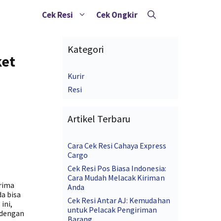
Cek Resi
Cek Ongkir
Kategori
ket
Kurir
Resi
Artikel Terbaru
Cara Cek Resi Cahaya Express
Cargo
Cek Resi Pos Biasa Indonesia:
Cara Mudah Melacak Kiriman
rima
Anda
a bisa
Cek Resi Antar AJ: Kemudahan
ini,
untuk Pelacak Pengiriman
 dengan
Barang