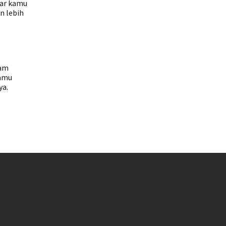
gar kamu
n lebih
lam
kamu
ya.