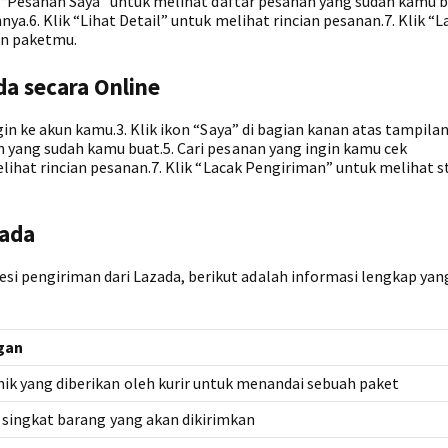
h “Pesanan Saya” untuk melihat daftar pesanan yang sudah kamu b
a.6. Klik “Lihat Detail” untuk melihat rincian pesanan.7. Klik “L
an paketmu.
da secara Online
in ke akun kamu.3. Klik ikon “Saya” di bagian kanan atas tampilan.
 yang sudah kamu buat.5. Cari pesanan yang ingin kamu cek
elihat rincian pesanan.7. Klik “Lacak Pengiriman” untuk melihat s
zada
pengiriman dari Lazada, berikut adalah informasi lengkap yang
gan
ik yang diberikan oleh kurir untuk menandai sebuah paket
 singkat barang yang akan dikirimkan