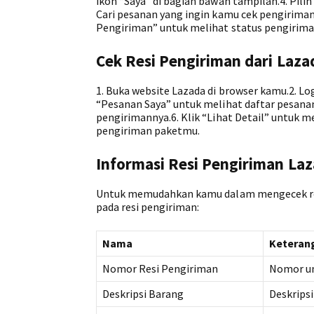
ikon “Saya” di bagian bawah tampilan.4. Pili
Cari pesanan yang ingin kamu cek pengirimanny
Pengiriman” untuk melihat status pengirim
Cek Resi Pengiriman dari Laza
1. Buka website Lazada di browser kamu.2. Log
“Pesanan Saya” untuk melihat daftar pesanan
pengirimannya.6. Klik “Lihat Detail” untuk m
pengiriman paketmu.
Informasi Resi Pengiriman La
Untuk memudahkan kamu dalam mengecek resi 
pada resi pengiriman:
Nama
Keteran
Nomor Resi Pengiriman
Nomor un
Deskripsi Barang
Deskripsi