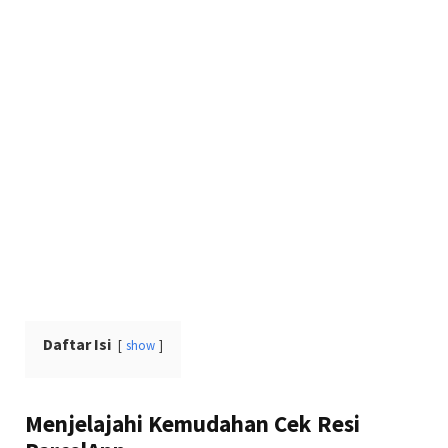
Daftar Isi
show
Menjelajahi Kemudahan Cek Resi