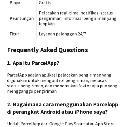
Biaya
Gratis
Pelacakan real-time, notifikasi status
Keuntungan
pengiriman, informasi pengiriman yang
lengkap
Fitur
Layanan pelanggan 24/7
Frequently Asked Questions
1. Apa itu ParcelApp?
ParcelApp adalah aplikasi pelacakan pengiriman yang
digunakan untuk mengontrol pengiriman, melacak
status pengiriman, dan menemukan faktor apa pun yang
mengganggu pengiriman.
2. Bagaimana cara menggunakan ParcelApp
di perangkat Android atau iPhone saya?
Unduh ParcelApp dari Google Play Store atau App Store