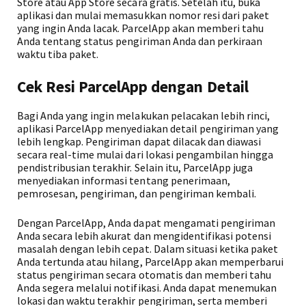
Store atau App Store secara gratis. Setelah itu, buka
aplikasi dan mulai memasukkan nomor resi dari paket
yang ingin Anda lacak. ParcelApp akan memberi tahu
Anda tentang status pengiriman Anda dan perkiraan
waktu tiba paket.
Cek Resi ParcelApp dengan Detail
Bagi Anda yang ingin melakukan pelacakan lebih rinci,
aplikasi ParcelApp menyediakan detail pengiriman yang
lebih lengkap. Pengiriman dapat dilacak dan diawasi
secara real-time mulai dari lokasi pengambilan hingga
pendistribusian terakhir. Selain itu, ParcelApp juga
menyediakan informasi tentang penerimaan,
pemrosesan, pengiriman, dan pengiriman kembali.
Dengan ParcelApp, Anda dapat mengamati pengiriman
Anda secara lebih akurat dan mengidentifikasi potensi
masalah dengan lebih cepat. Dalam situasi ketika paket
Anda tertunda atau hilang, ParcelApp akan memperbarui
status pengiriman secara otomatis dan memberi tahu
Anda segera melalui notifikasi. Anda dapat menemukan
lokasi dan waktu terakhir pengiriman, serta memberi