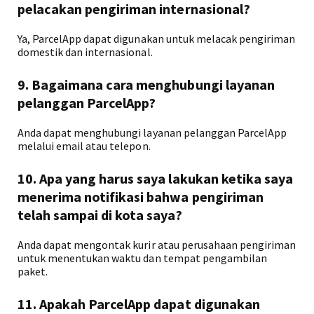
pelacakan pengiriman internasional?
Ya, ParcelApp dapat digunakan untuk melacak pengiriman
domestik dan internasional.
9. Bagaimana cara menghubungi layanan
pelanggan ParcelApp?
Anda dapat menghubungi layanan pelanggan ParcelApp
melalui email atau telepon.
10. Apa yang harus saya lakukan ketika saya
menerima notifikasi bahwa pengiriman
telah sampai di kota saya?
Anda dapat mengontak kurir atau perusahaan pengiriman
untuk menentukan waktu dan tempat pengambilan
paket.
11. Apakah ParcelApp dapat digunakan