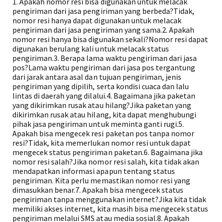
1. Apakah nomor resi bisa digunakan untuk melacak
pengiriman dari jasa pengiriman yang berbeda?Tidak,
nomor resi hanya dapat digunakan untuk melacak
pengiriman dari jasa pengiriman yang sama.2. Apakah
nomor resi hanya bisa digunakan sekali?Nomor resi dapat
digunakan berulang kali untuk melacak status
pengiriman.3. Berapa lama waktu pengiriman dari jasa
pos?Lama waktu pengiriman dari jasa pos tergantung
dari jarak antara asal dan tujuan pengiriman, jenis
pengiriman yang dipilih, serta kondisi cuaca dan lalu
lintas di daerah yang dilalui.4. Bagaimana jika paketan
yang dikirimkan rusak atau hilang?Jika paketan yang
dikirimkan rusak atau hilang, kita dapat menghubungi
pihak jasa pengiriman untuk meminta ganti rugi.5.
Apakah bisa mengecek resi paketan pos tanpa nomor
resi?Tidak, kita memerlukan nomor resi untuk dapat
mengecek status pengiriman paketan.6. Bagaimana jika
nomor resi salah?Jika nomor resi salah, kita tidak akan
mendapatkan informasi apapun tentang status
pengiriman. Kita perlu memastikan nomor resi yang
dimasukkan benar.7. Apakah bisa mengecek status
pengiriman tanpa menggunakan internet?Jika kita tidak
memiliki akses internet, kita masih bisa mengecek status
pengiriman melalui SMS atau media sosial.8. Apakah