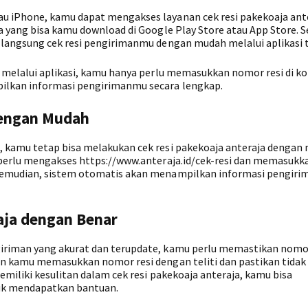
 iPhone, kamu dapat mengakses layanan cek resi pakekoaja ant
a yang bisa kamu download di Google Play Store atau App Store. S
langsung cek resi pengirimanmu dengan mudah melalui aplikasi 
 melalui aplikasi, kamu hanya perlu memasukkan nomor resi di k
ilkan informasi pengirimanmu secara lengkap.
dengan Mudah
 kamu tetap bisa melakukan cek resi pakekoaja anteraja dengan
 perlu mengakses https://www.anteraja.id/cek-resi dan memasukk
Kemudian, sistem otomatis akan menampilkan informasi pengir
aja dengan Benar
iriman yang akurat dan terupdate, kamu perlu memastikan nomor
an kamu memasukkan nomor resi dengan teliti dan pastikan tidak
miliki kesulitan dalam cek resi pakekoaja anteraja, kamu bisa
uk mendapatkan bantuan.