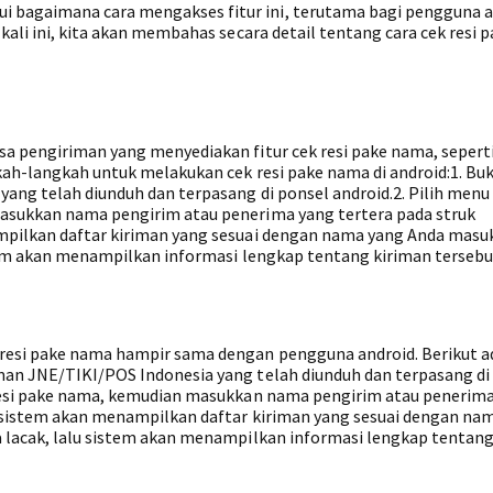
 bagaimana cara mengakses fitur ini, terutama bagi pengguna a
kali ini, kita akan membahas secara detail tentang cara cek resi 
sa pengiriman yang menyediakan fitur cek resi pake nama, sepert
kah-langkah untuk melakukan cek resi pake nama di android:1. Bu
ang telah diunduh dan terpasang di ponsel android.2. Pilih menu
masukkan nama pengirim atau penerima yang tertera pada struk
ampilkan daftar kiriman yang sesuai dengan nama yang Anda masu
stem akan menampilkan informasi lengkap tentang kiriman tersebu
resi pake nama hampir sama dengan pengguna android. Berikut a
man JNE/TIKI/POS Indonesia yang telah diunduh dan terpasang di
k resi pake nama, kemudian masukkan nama pengirim atau penerim
u, sistem akan menampilkan daftar kiriman yang sesuai dengan na
a lacak, lalu sistem akan menampilkan informasi lengkap tentang