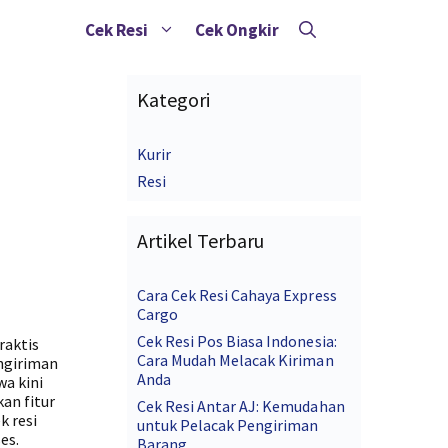
Cek Resi
Cek Ongkir
Kategori
Kurir
Resi
Artikel Terbaru
Cara Cek Resi Cahaya Express
Cargo
Cek Resi Pos Biasa Indonesia:
raktis
Cara Mudah Melacak Kiriman
engiriman
Anda
wa kini
an fitur
Cek Resi Antar AJ: Kemudahan
k resi
untuk Pelacak Pengiriman
es.
Barang