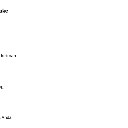
pake
 kiriman
ng
l Anda.