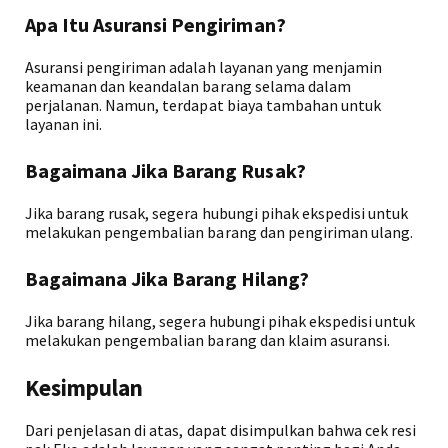
Apa Itu Asuransi Pengiriman?
Asuransi pengiriman adalah layanan yang menjamin
keamanan dan keandalan barang selama dalam
perjalanan. Namun, terdapat biaya tambahan untuk
layanan ini.
Bagaimana Jika Barang Rusak?
Jika barang rusak, segera hubungi pihak ekspedisi untuk
melakukan pengembalian barang dan pengiriman ulang.
Bagaimana Jika Barang Hilang?
Jika barang hilang, segera hubungi pihak ekspedisi untuk
melakukan pengembalian barang dan klaim asuransi.
Kesimpulan
Dari penjelasan di atas, dapat disimpulkan bahwa cek resi