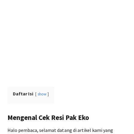
Daftar Isi
show
Mengenal Cek Resi Pak Eko
Halo pembaca, selamat datang di artikel kami yang