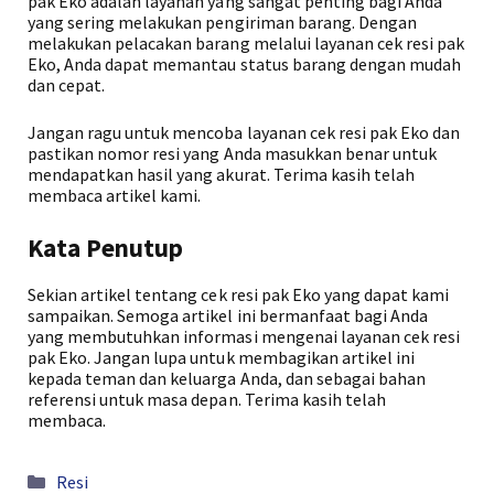
pak Eko adalah layanan yang sangat penting bagi Anda
yang sering melakukan pengiriman barang. Dengan
melakukan pelacakan barang melalui layanan cek resi pak
Eko, Anda dapat memantau status barang dengan mudah
dan cepat.
Jangan ragu untuk mencoba layanan cek resi pak Eko dan
pastikan nomor resi yang Anda masukkan benar untuk
mendapatkan hasil yang akurat. Terima kasih telah
membaca artikel kami.
Kata Penutup
Sekian artikel tentang cek resi pak Eko yang dapat kami
sampaikan. Semoga artikel ini bermanfaat bagi Anda
yang membutuhkan informasi mengenai layanan cek resi
pak Eko. Jangan lupa untuk membagikan artikel ini
kepada teman dan keluarga Anda, dan sebagai bahan
referensi untuk masa depan. Terima kasih telah
membaca.
Kategori
Resi