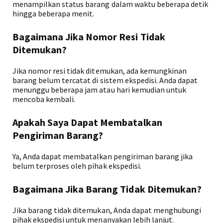
menampilkan status barang dalam waktu beberapa detik
hingga beberapa menit.
Bagaimana Jika Nomor Resi Tidak
Ditemukan?
Jika nomor resi tidak ditemukan, ada kemungkinan
barang belum tercatat di sistem ekspedisi. Anda dapat
menunggu beberapa jam atau hari kemudian untuk
mencoba kembali.
Apakah Saya Dapat Membatalkan
Pengiriman Barang?
Ya, Anda dapat membatalkan pengiriman barang jika
belum terproses oleh pihak ekspedisi.
Bagaimana Jika Barang Tidak Ditemukan?
Jika barang tidak ditemukan, Anda dapat menghubungi
pihak ekspedisi untuk menanyakan lebih lanjut.