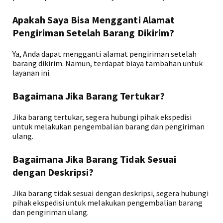
Apakah Saya Bisa Mengganti Alamat
Pengiriman Setelah Barang Dikirim?
Ya, Anda dapat mengganti alamat pengiriman setelah
barang dikirim. Namun, terdapat biaya tambahan untuk
layanan ini.
Bagaimana Jika Barang Tertukar?
Jika barang tertukar, segera hubungi pihak ekspedisi
untuk melakukan pengembalian barang dan pengiriman
ulang.
Bagaimana Jika Barang Tidak Sesuai
dengan Deskripsi?
Jika barang tidak sesuai dengan deskripsi, segera hubungi
pihak ekspedisi untuk melakukan pengembalian barang
dan pengiriman ulang.