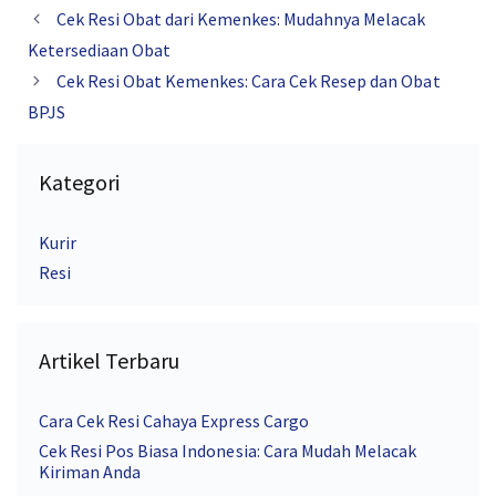
Cek Resi Obat dari Kemenkes: Mudahnya Melacak
Ketersediaan Obat
Cek Resi Obat Kemenkes: Cara Cek Resep dan Obat
BPJS
Kategori
Kurir
Resi
Artikel Terbaru
Cara Cek Resi Cahaya Express Cargo
Cek Resi Pos Biasa Indonesia: Cara Mudah Melacak
Kiriman Anda