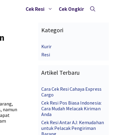
Cek Resi
Cek Ongkir
Kategori
an
Kurir
Resi
Artikel Terbaru
Cara Cek Resi Cahaya Express
Cargo
Cek Resi Pos Biasa Indonesia:
karang,
Cara Mudah Melacak Kiriman
s, namun
Anda
dapat
lam
Cek Resi Antar AJ: Kemudahan
untuk Pelacak Pengiriman
Barang