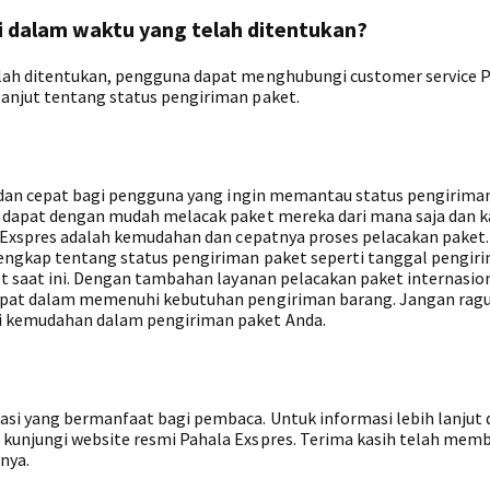
i dalam waktu yang telah ditentukan?
elah ditentukan, pengguna dapat menghubungi customer service 
anjut tentang status pengiriman paket.
is dan cepat bagi pengguna yang ingin memantau status pengirima
na dapat dengan mudah melacak paket mereka dari mana saja dan 
a Exspres adalah kemudahan dan cepatnya proses pelacakan paket.
lengkap tentang status pengiriman paket seperti tanggal pengir
et saat ini. Dengan tambahan layanan pelacakan paket internasio
tepat dalam memenuhi kebutuhan pengiriman barang. Jangan rag
i kemudahan dalam pengiriman paket Anda.
si yang bermanfaat bagi pembaca. Untuk informasi lebih lanjut 
 kunjungi website resmi Pahala Exspres. Terima kasih telah mem
tnya.