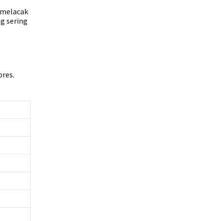
 melacak
ng sering
pres.