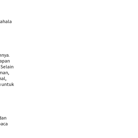
Pahala
nnya.
kapan
 Selain
iman,
nal,
u untuk
dan
baca