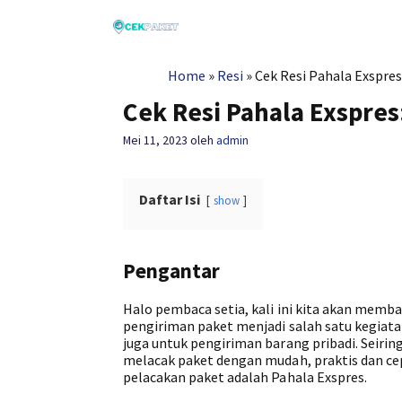
Langsung
ke
isi
Home
»
Resi
»
Cek Resi Pahala Exspre
Cek Resi Pahala Exspre
Mei 11, 2023
oleh
admin
Daftar Isi
show
Pengantar
Halo pembaca setia, kali ini kita akan mem
pengiriman paket menjadi salah satu kegiat
juga untuk pengiriman barang pribadi. Seiri
melacak paket dengan mudah, praktis dan c
pelacakan paket adalah Pahala Exspres.