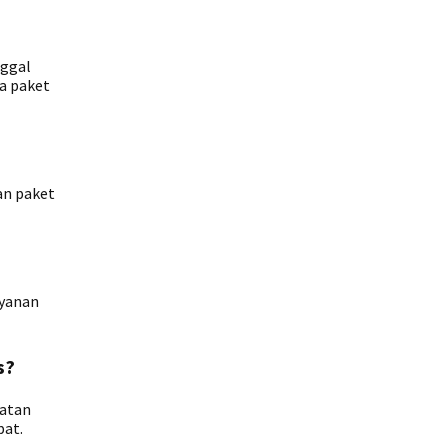
nggal
ma paket
an paket
ayanan
s?
patan
pat.