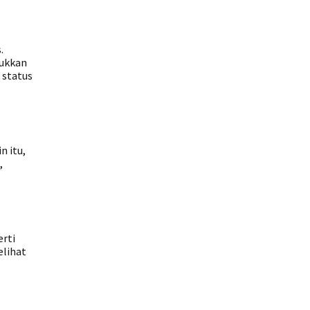
.
sukkan
 status
n itu,
,
erti
elihat