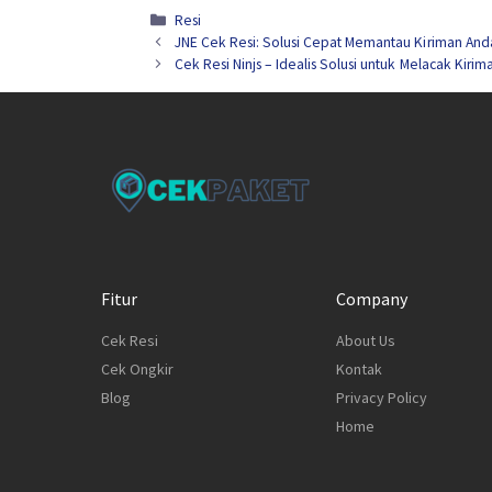
Kategori
Resi
JNE Cek Resi: Solusi Cepat Memantau Kiriman And
Cek Resi Ninjs – Idealis Solusi untuk Melacak Kiri
Fitur
Company
Cek Resi
About Us
Cek Ongkir
Kontak
Blog
Privacy Policy
Home