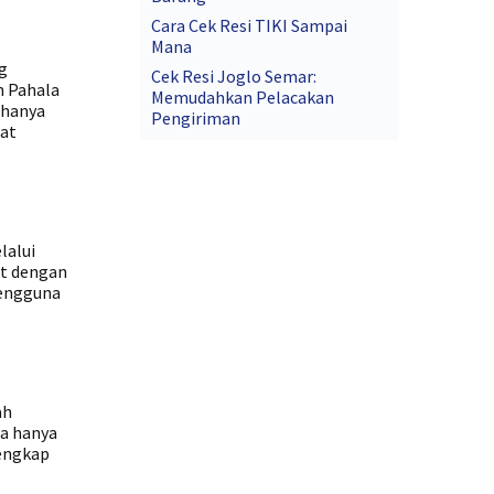
Cara Cek Resi TIKI Sampai
Mana
ng
Cek Resi Joglo Semar:
h Pahala
Memudahkan Pelacakan
 hanya
Pengiriman
pat
lalui
et dengan
pengguna
ah
a hanya
lengkap