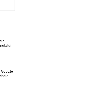
ala
melalui
i Google
ahala