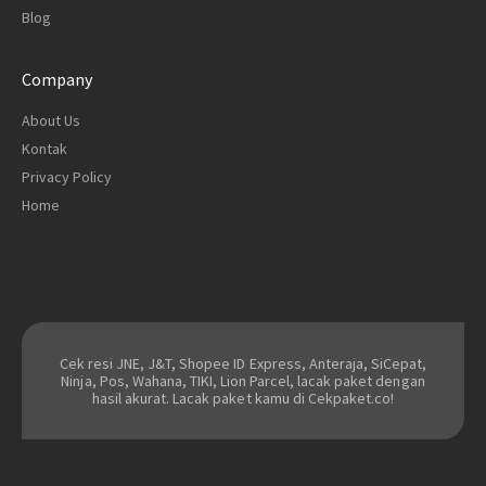
Blog
Company
About Us
Kontak
Privacy Policy
Home
Cek resi JNE, J&T, Shopee ID Express, Anteraja, SiCepat,
Ninja, Pos, Wahana, TIKI, Lion Parcel, lacak paket dengan
hasil akurat. Lacak paket kamu di Cekpaket.co!