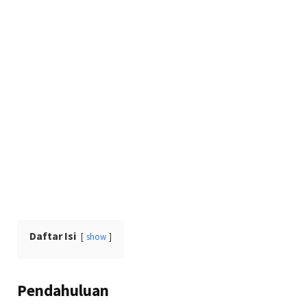
Daftar Isi
show
Pendahuluan