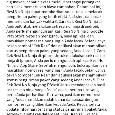
digunakan, dapat diakses melalui berbagai perangkat,
dan tidak memerlukan biaya tambahan. Dalam hal ini,
Resi No Ninja dapat memberikan solusi untuk melacak
pengiriman paket yang lebih efektif, efisien, dan tidak
memerlukan banyak waktu.3. Cara Cek Resi No Ninja di
AndroidUntuk melakukan cek resi no ninja di android,
Anda perlu mengunduh aplikasi Resi No Ninja di Google
Play Store. Setelah mengunduh, buka aplikasi dan
masukkan nomor resi yang ingin Anda lacak. Selanjutnya,
tekan tombol “Cek Resi” dan aplikasi akan menampilkan
status pengiriman paket yang sedang Anda lacak.4. Cara
Cek Resi No Ninja di IphoneUntuk melakukan cek resi no
ninja di Iphone, Anda perlu mengunduh aplikasi Resi No
Ninja di App Store. Setelah mengunduh, buka aplikasi dan
masukkan nomor resi yang ingin Anda lacak. Selanjutnya,
tekan tombol “Cek Resi” dan aplikasi akan menampilkan
status pengiriman paket yang sedang Anda lacak.5. Tips
Cek Resi No Ninja yang EfektifUntuk mendapatkan hasil
cek resi no ninja yang efektif, ada beberapa tips yang
perlu Anda perhatikan. Pertama, pastikan nomor resi
yang Anda masukkan sudah benar dan sesuai dengan
nomor resi yang diberikan kepada Anda. Kedua, selalu
update informasi tentang status pengiriman paket Anda,
setidaknya satu kali dalam satu hari. Ketiga, jika ada