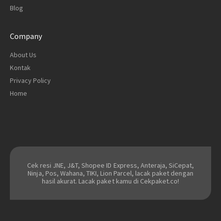
Blog
Company
About Us
Kontak
Privacy Policy
Home
Cek resi JNE, J&T, Shopee ID Express, Anteraja, SiCepat,
Ninja, Pos, Wahana, TIKI, Lion Parcel, lacak paket dengan
hasil akurat. Lacak paket kamu di Cekpaket.co!