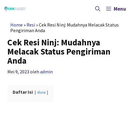
Langsung
ke
Menu
isi
Home
»
Resi
»
Cek Resi Ninj: Mudahnya Melacak Status
Pengiriman Anda
Cek Resi Ninj: Mudahnya
Melacak Status Pengiriman
Anda
Mei 9, 2023
oleh
admin
Daftar Isi
show