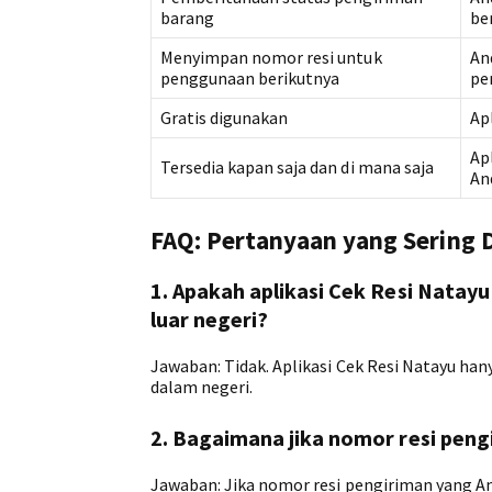
barang
be
Menyimpan nomor resi untuk
An
penggunaan berikutnya
pe
Gratis digunakan
Ap
Ap
Tersedia kapan saja dan di mana saja
An
FAQ: Pertanyaan yang Sering 
1. Apakah aplikasi Cek Resi Natay
luar negeri?
Jawaban: Tidak. Aplikasi Cek Resi Natayu ha
dalam negeri.
2. Bagaimana jika nomor resi pen
Jawaban: Jika nomor resi pengiriman yang 