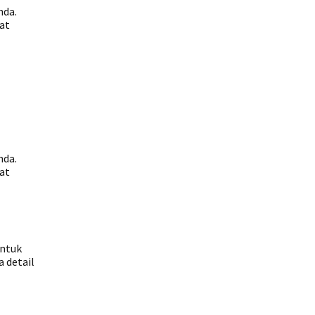
nda.
hat
nda.
hat
untuk
 detail