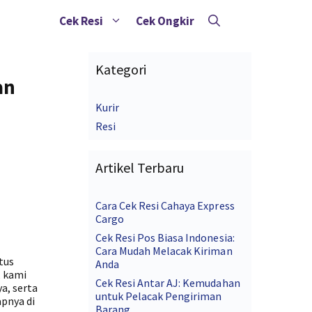
Cek Resi
Cek Ongkir
Kategori
an
Kurir
Resi
Artikel Terbaru
Cara Cek Resi Cahaya Express
Cargo
Cek Resi Pos Biasa Indonesia:
Cara Mudah Melacak Kiriman
tus
Anda
, kami
Cek Resi Antar AJ: Kemudahan
a, serta
untuk Pelacak Pengiriman
apnya di
Barang