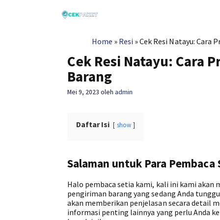
Langsung
ke
isi
Home
»
Resi
»
Cek Resi Natayu: Cara 
Cek Resi Natayu: Cara P
Barang
Mei 9, 2023
oleh
admin
Daftar Isi
show
Salaman untuk Para Pembaca 
Halo pembaca setia kami, kali ini kami aka
pengiriman barang yang sedang Anda tunggu 
akan memberikan penjelasan secara detail m
informasi penting lainnya yang perlu Anda ke