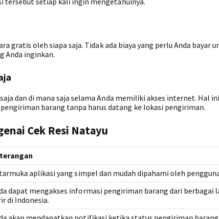
tersebut setiap kali ingin mengetahuinya.
ra gratis oleh siapa saja. Tidak ada biaya yang perlu Anda bayar u
g Anda inginkan.
aja
saja dan di mana saja selama Anda memiliki akses internet. Hal in
engiriman barang tanpa harus datang ke lokasi pengiriman.
genai Cek Resi Natayu
terangan
tarmuka aplikasi yang simpel dan mudah dipahami oleh pengguna
da dapat mengakses informasi pengiriman barang dari berbagai 
ir di Indonesia.
da akan mendapatkan notifikasi ketika status pengiriman barang