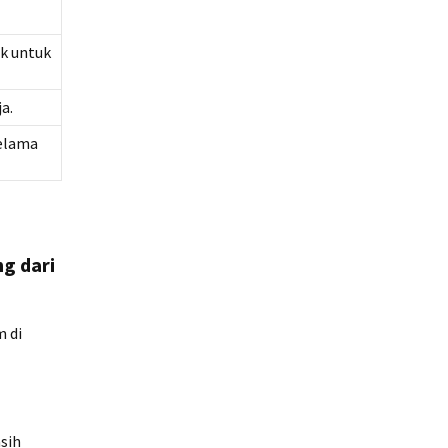
k untuk
a.
selama
g dari
m di
sih