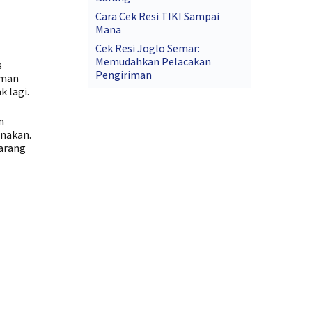
Cara Cek Resi TIKI Sampai
Mana
Cek Resi Joglo Semar:
Memudahkan Pelacakan
s
Pengiriman
iman
k lagi.
n
unakan.
arang