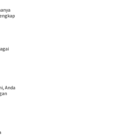
hanya
lengkap
agai
ni, Anda
ngan
a