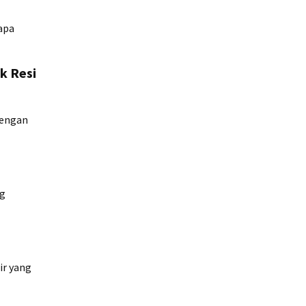
apa
k Resi
dengan
ng
ir yang