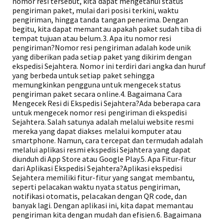
nomor resi tersebut, kita dapat mengetahui status
pengiriman paket, mulai dari posisi terkini, waktu
pengiriman, hingga tanda tangan penerima. Dengan
begitu, kita dapat memantau apakah paket sudah tiba di
tempat tujuan atau belum.3. Apa itu nomor resi
pengiriman?Nomor resi pengiriman adalah kode unik
yang diberikan pada setiap paket yang dikirim dengan
ekspedisi Sejahtera. Nomor ini terdiri dari angka dan huruf
yang berbeda untuk setiap paket sehingga
memungkinkan pengguna untuk mengecek status
pengiriman paket secara online.4. Bagaimana Cara
Mengecek Resi di Ekspedisi Sejahtera?Ada beberapa cara
untuk mengecek nomor resi pengiriman di ekspedisi
Sejahtera. Salah satunya adalah melalui website resmi
mereka yang dapat diakses melalui komputer atau
smartphone. Namun, cara tercepat dan termudah adalah
melalui aplikasi resmi ekspedisi Sejahtera yang dapat
diunduh di App Store atau Google Play.5. Apa Fitur-fitur
dari Aplikasi Ekspedisi Sejahtera?Aplikasi ekspedisi
Sejahtera memiliki fitur-fitur yang sangat membantu,
seperti pelacakan waktu nyata status pengiriman,
notifikasi otomatis, pelacakan dengan QR code, dan
banyak lagi. Dengan aplikasi ini, kita dapat memantau
pengiriman kita dengan mudah dan efisien.6. Bagaimana