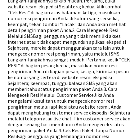
Langkah-langkahnya cukup mudah. Pertama, buka
website resmi ekspedisi Sejahtera; kedua, klik tombol
“Cek Resi” di bagian atas halaman; ketiga, masukkan
nomor resi pengiriman Anda di kolom yang tersedia;
keempat, tekan tombol “Lacak” dan Anda akan melihat
detail pengiriman paket Anda.2. Cara Mengecek Resi
Melalui SMSBagi pengguna yang tidak memiliki akses
internet atau tidak dapat mengunduh aplikasi ekspedisi
Sejahtera, mereka dapat menggunakan cara lain untuk
mengecek nomor resi pengiriman, yaitu melalui SMS.
Langkah-langkahnya sangat mudah. Pertama, ketik “CEK
RESI” di bagian pesan; kedua, masukkan nomor resi
pengiriman Anda di bagian pesan; ketiga, kirimkan pesan
ke nomor yang tertera di website resmi ekspedisi
Sejahtera; keempat, tunggu balasan SMS yang akan
memberitahu status pengiriman paket Anda.3. Cara
Mengecek Resi Melalui Customer ServiceJika Anda
mengalami kesulitan untuk mengecek nomor resi
pengiriman melalui aplikasi atau website resmi, Anda
dapat menghubungi customer service ekspedisi Sejahtera
melalui telepon atau live chat. Tim customer service akan
dengan senang hati membantu Anda mengecek status
pengiriman paket Anda.4. Cek Resi Paket Tanpa Nomor
ResiBagi pengguna yang kehilangan nomor resi