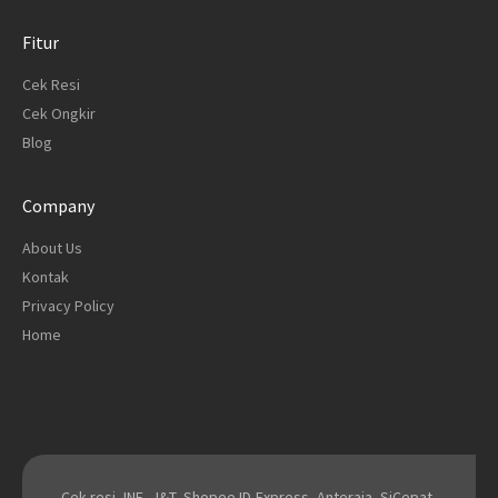
Fitur
Cek Resi
Cek Ongkir
Blog
Company
About Us
Kontak
Privacy Policy
Home
Cek resi JNE, J&T, Shopee ID Express, Anteraja, SiCepat,