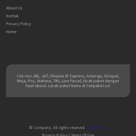
About Us
Kontak
Privacy Policy
Home
Cek resi JNE, J&T, Shopee ID Express, Anteraja, SiCepat,
Ninja, Pos, Wahana, TIKI, Lion Parcel, lacak paket dengan
hasil akurat. Lacak paket kamu di Cekpaket.co!
© Company. All rights reserved
cekpaket.co
Privacy Policy
|
Terms Of Use